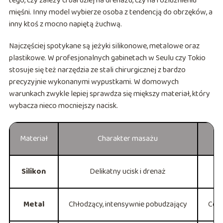
tego, czy zależy ci bardziej na drenażu, czy na rozluźnieniu
mięśni. Inny model wybierze osoba z tendencją do obrzęków, a
inny ktoś z mocno napiętą żuchwą.
Najczęściej spotykane są jeżyki silikonowe, metalowe oraz
plastikowe. W profesjonalnych gabinetach w Seulu czy Tokio
stosuje się też narzędzia ze stali chirurgicznej z bardzo
precyzyjnie wykonanymi wypustkami. W domowych
warunkach zwykle lepiej sprawdza się miększy materiał, który
wybacza nieco mocniejszy nacisk.
Materiał
Charakter masażu
Silikon
Delikatny ucisk i drenaż
Metal
Chłodzący, intensywnie pobudzający
Cera