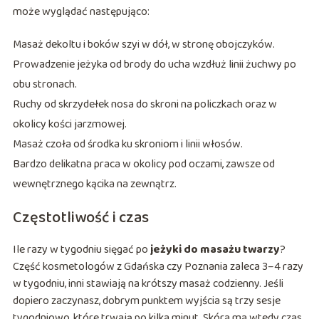
może wyglądać następująco:
Masaż dekoltu i boków szyi w dół, w stronę obojczyków.
Prowadzenie jeżyka od brody do ucha wzdłuż linii żuchwy po
obu stronach.
Ruchy od skrzydełek nosa do skroni na policzkach oraz w
okolicy kości jarzmowej.
Masaż czoła od środka ku skroniom i linii włosów.
Bardzo delikatna praca w okolicy pod oczami, zawsze od
wewnętrznego kącika na zewnątrz.
Częstotliwość i czas
Ile razy w tygodniu sięgać po
jeżyki do masażu twarzy
?
Część kosmetologów z Gdańska czy Poznania zaleca 3–4 razy
w tygodniu, inni stawiają na krótszy masaż codzienny. Jeśli
dopiero zaczynasz, dobrym punktem wyjścia są trzy sesje
tygodniowo, które trwają po kilka minut. Skóra ma wtedy czas,