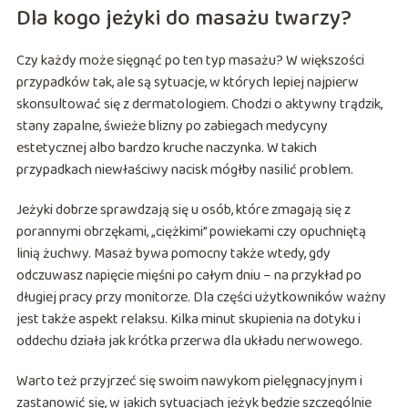
Dla kogo jeżyki do masażu twarzy?
Czy każdy może sięgnąć po ten typ masażu? W większości
przypadków tak, ale są sytuacje, w których lepiej najpierw
skonsultować się z dermatologiem. Chodzi o aktywny trądzik,
stany zapalne, świeże blizny po zabiegach medycyny
estetycznej albo bardzo kruche naczynka. W takich
przypadkach niewłaściwy nacisk mógłby nasilić problem.
Jeżyki dobrze sprawdzają się u osób, które zmagają się z
porannymi obrzękami, „ciężkimi” powiekami czy opuchniętą
linią żuchwy. Masaż bywa pomocny także wtedy, gdy
odczuwasz napięcie mięśni po całym dniu – na przykład po
długiej pracy przy monitorze. Dla części użytkowników ważny
jest także aspekt relaksu. Kilka minut skupienia na dotyku i
oddechu działa jak krótka przerwa dla układu nerwowego.
Warto też przyjrzeć się swoim nawykom pielęgnacyjnym i
zastanowić się, w jakich sytuacjach jeżyk będzie szczególnie