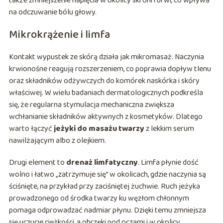
także zmniejszenie napięcia w okolicy skroni i brwi, co wpływa
na odczuwanie bólu głowy.
Mikrokrążenie i limfa
Kontakt wypustek ze skórą działa jak mikromasaż. Naczynia
krwionośne reagują rozszerzeniem, co poprawia dopływ tlenu
oraz składników odżywczych do komórek naskórka i skóry
właściwej. W wielu badaniach dermatologicznych podkreśla
się, że regularna stymulacja mechaniczna zwiększa
wchłanianie składników aktywnych z kosmetyków. Dlatego
warto łączyć
jeżyki do masażu twarzy
z lekkim serum
nawilżającym albo z olejkiem.
Drugi element to
drenaż limfatyczny
. Limfa płynie dość
wolno i łatwo „zatrzymuje się” w okolicach, gdzie naczynia są
ściśnięte, na przykład przy zaciśniętej żuchwie. Ruch jeżyka
prowadzonego od środka twarzy ku węzłom chłonnym
pomaga odprowadzać nadmiar płynu. Dzięki temu zmniejsza
się uczucie ciężkości, a obrzęki pod oczami i w okolicy