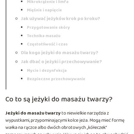
Mikrokrążenie i limfa
Mięśnie i napięcie
Jak używać jeżyków krok po kroku?
Przygotowanie skóry
Technika masażu
Częstotliwość i czas
Dla kogo jeżyki do masażu twarzy?
Jak dbać o jeżyki i przechowywanie?
Mycie i dezynfekcja
Bezpieczne przechowywanie
Co to są jeżyki do masażu twarzy?
Jeżyki do masażu twarzy
to niewielkie narzędzia z
wypustkami, przypominającymi kolce jeża. Mogą mieć formę
wałka na rączce albo dwóch obrotowych „kółeczek”