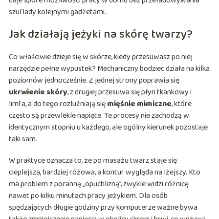
daje spore możliwości pracy w domu bez przeładowywania
szuflady kolejnymi gadżetami.
Jak działają jeżyki na skórę twarzy?
Co właściwie dzieje się w skórze, kiedy przesuwasz po niej
narzędzie pełne wypustek? Mechaniczny bodziec działa na kilka
poziomów jednocześnie. Z jednej strony poprawia się
ukrwienie skóry
, z drugiej przesuwa się płyn tkankowy i
limfa, a do tego rozluźniają się
mięśnie mimiczne
, które
często są przewlekle napięte. Te procesy nie zachodzą w
identycznym stopniu u każdego, ale ogólny kierunek pozostaje
taki sam.
W praktyce oznacza to, że po masażu twarz staje się
cieplejsza, bardziej różowa, a kontur wygląda na lżejszy. Kto
ma problem z poranną „opuchlizną”, zwykle widzi różnicę
nawet po kilku minutach pracy jeżykiem. Dla osób
spędzających długie godziny przy komputerze ważne bywa