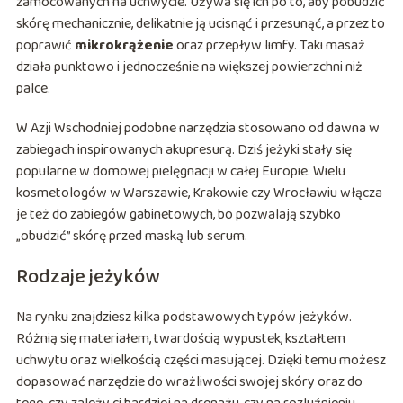
zamocowanych na uchwycie. Używa się ich po to, aby pobudzić
skórę mechanicznie, delikatnie ją ucisnąć i przesunąć, a przez to
poprawić
mikrokrążenie
oraz przepływ limfy. Taki masaż
działa punktowo i jednocześnie na większej powierzchni niż
palce.
W Azji Wschodniej podobne narzędzia stosowano od dawna w
zabiegach inspirowanych akupresurą. Dziś jeżyki stały się
popularne w domowej pielęgnacji w całej Europie. Wielu
kosmetologów w Warszawie, Krakowie czy Wrocławiu włącza
je też do zabiegów gabinetowych, bo pozwalają szybko
„obudzić” skórę przed maską lub serum.
Rodzaje jeżyków
Na rynku znajdziesz kilka podstawowych typów jeżyków.
Różnią się materiałem, twardością wypustek, kształtem
uchwytu oraz wielkością części masującej. Dzięki temu możesz
dopasować narzędzie do wrażliwości swojej skóry oraz do