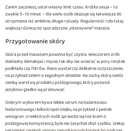
Zanim zaczniesz, ustal własny limit czasu. Krótka sesja – to
zwykle 5–10 minut – dla wielu osób okazuje się łatwiejsza do
utrzymania niż ambitne, długie rytuały. Regularność robi tutaj
większą różnicę niż sporadyczne „intensywne” masaże.
Przygotowanie skóry
Skóra przed masażem powinna być czysta. Wieczorem zrób
dokładny demakijaż i mycie, tak aby nie wcierać w pory resztek
podkładu czy filtrów. Rano wystarczy delikatne oczyszczenie,
na przykład żelem o łagodnym składzie. Na suchą skórę nałóż
cienką warstwę produktu poślizgowego, który pozwoli
jeżykowi gładko się przesuwać.
Dobrym wyborem bywa lekkie serum na bazie kwasu
hialuronowego i kilka kropel olejku, na przykład z pestek
winogron. U niektórych osób sprawdzi się też krem o
poślizgowej konsystencji, byle nie zasychał zbyt szybko. Unikaj
natomiast ciężkich, mocno zapychających formuł, bo podczas