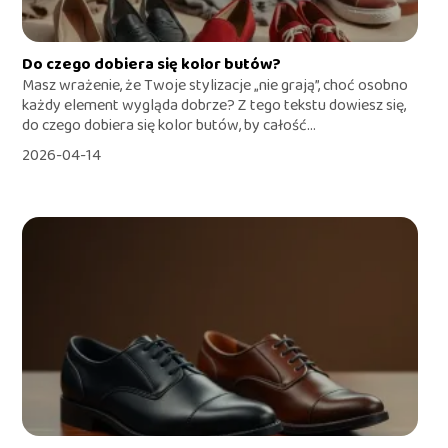
Do czego dobiera się kolor butów?
Masz wrażenie, że Twoje stylizacje „nie grają”, choć osobno
każdy element wygląda dobrze? Z tego tekstu dowiesz się,
do czego dobiera się kolor butów, by całość...
2026-04-14