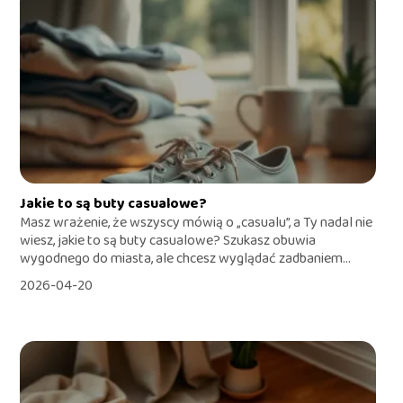
Jakie to są buty casualowe?
Masz wrażenie, że wszyscy mówią o „casualu”, a Ty nadal nie
wiesz, jakie to są buty casualowe? Szukasz obuwia
wygodnego do miasta, ale chcesz wyglądać zadbaniem...
2026-04-20