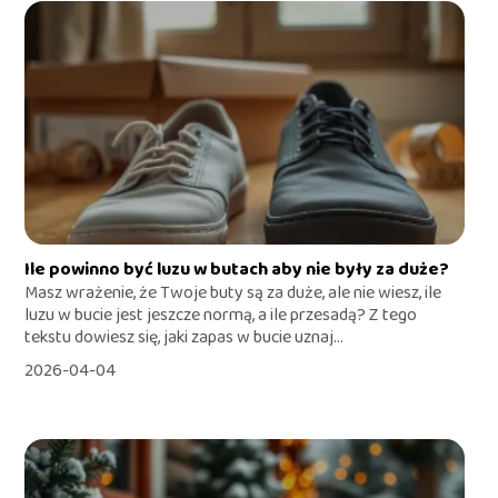
Ile powinno być luzu w butach aby nie były za duże?
Masz wrażenie, że Twoje buty są za duże, ale nie wiesz, ile
luzu w bucie jest jeszcze normą, a ile przesadą? Z tego
tekstu dowiesz się, jaki zapas w bucie uznaj...
2026-04-04