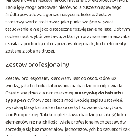
Minusem bywa niestety jakość materiałów eksploatacyjnych.
Tanie igły mogą pracować nierówno, a tusze z niepewnego
źródła powodować gorsze nasycenie koloru. Zestaw
startowy warto traktować jako punkt wejścia w świat
tatuowania, a nie jako ostateczne rozwiązanie na lata. Dobrym
ruchem jest wybór zestawu, w którym przynajmniej maszynka
i zasilacz pochodzą od rozpoznawalnej marki, bo te elementy
zostaną z tobą na dłużej.
Zestaw profesjonalny
Zestaw profesjonalny kierowany jest do osób, które już
wiedzą, jaka technika tatuowania najbardziej im odpowiada.
Często znajdziesz w nim markową
maszynkę do tatuażu
typu pen
, cyfrowy zasilacz z możliwością zapisu ustawień,
wysokiej klasy kartridże i tusze certyfikowane do użytku w
Unii Europejskiej. Taki komplet stawia bardziej na jakość kilku
elementów niż na ich ilość. Wiele profesjonalnych zestawów
sprzedaje się bez materiałów jednorazowych, bo tatuator i tak