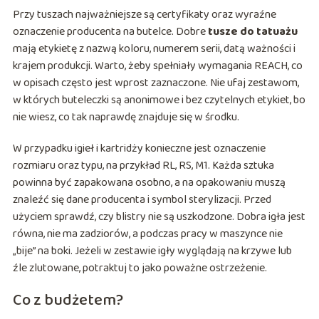
Przy tuszach najważniejsze są certyfikaty oraz wyraźne
oznaczenie producenta na butelce. Dobre
tusze do tatuażu
mają etykietę z nazwą koloru, numerem serii, datą ważności i
krajem produkcji. Warto, żeby spełniały wymagania REACH, co
w opisach często jest wprost zaznaczone. Nie ufaj zestawom,
w których buteleczki są anonimowe i bez czytelnych etykiet, bo
nie wiesz, co tak naprawdę znajduje się w środku.
W przypadku igieł i kartridży konieczne jest oznaczenie
rozmiaru oraz typu, na przykład RL, RS, M1. Każda sztuka
powinna być zapakowana osobno, a na opakowaniu muszą
znaleźć się dane producenta i symbol sterylizacji. Przed
użyciem sprawdź, czy blistry nie są uszkodzone. Dobra igła jest
równa, nie ma zadziorów, a podczas pracy w maszynce nie
„bije” na boki. Jeżeli w zestawie igły wyglądają na krzywe lub
źle zlutowane, potraktuj to jako poważne ostrzeżenie.
Co z budżetem?