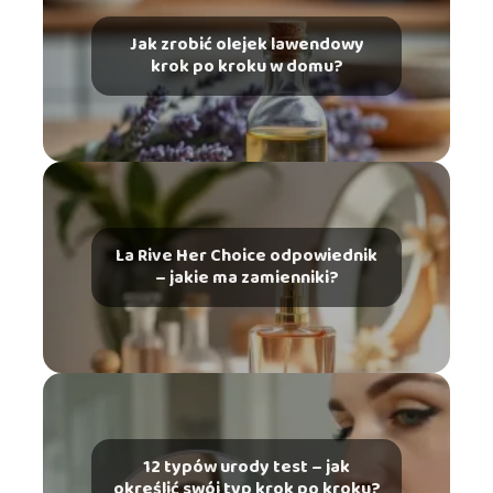
Jak zrobić olejek lawendowy
krok po kroku w domu?
La Rive Her Choice odpowiednik
– jakie ma zamienniki?
12 typów urody test – jak
określić swój typ krok po kroku?