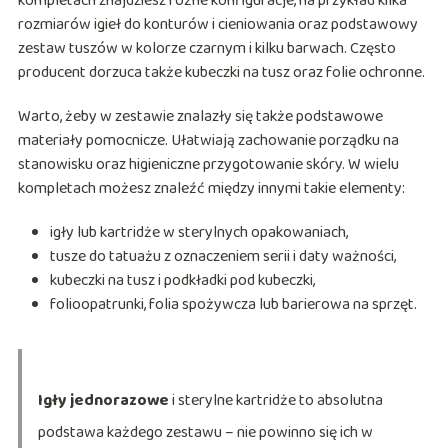
kompletach znajdziesz różne konfiguracje, na przykład kilka
rozmiarów igieł do konturów i cieniowania oraz podstawowy
zestaw tuszów w kolorze czarnym i kilku barwach. Często
producent dorzuca także kubeczki na tusz oraz folie ochronne.
Warto, żeby w zestawie znalazły się także podstawowe
materiały pomocnicze. Ułatwiają zachowanie porządku na
stanowisku oraz higieniczne przygotowanie skóry. W wielu
kompletach możesz znaleźć między innymi takie elementy:
igły lub kartridże w sterylnych opakowaniach,
tusze do tatuażu z oznaczeniem serii i daty ważności,
kubeczki na tusz i podkładki pod kubeczki,
folioopatrunki, folia spożywcza lub barierowa na sprzęt.
Igły jednorazowe
i sterylne kartridże to absolutna
podstawa każdego zestawu – nie powinno się ich w