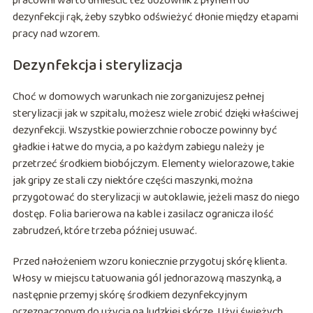
pracowni warto umieścić też dozownik z płynem do
dezynfekcji rąk, żeby szybko odświeżyć dłonie między etapami
pracy nad wzorem.
Dezynfekcja i sterylizacja
Choć w domowych warunkach nie zorganizujesz pełnej
sterylizacji jak w szpitalu, możesz wiele zrobić dzięki właściwej
dezynfekcji. Wszystkie powierzchnie robocze powinny być
gładkie i łatwe do mycia, a po każdym zabiegu należy je
przetrzeć środkiem biobójczym. Elementy wielorazowe, takie
jak gripy ze stali czy niektóre części maszynki, można
przygotować do sterylizacji w autoklawie, jeżeli masz do niego
dostęp. Folia barierowa na kable i zasilacz ogranicza ilość
zabrudzeń, które trzeba później usuwać.
Przed nałożeniem wzoru koniecznie przygotuj skórę klienta.
Włosy w miejscu tatuowania gól jednorazową maszynką, a
następnie przemyj skórę środkiem dezynfekcyjnym
przeznaczonym do użycia na ludzkiej skórze. Użyj świeżych