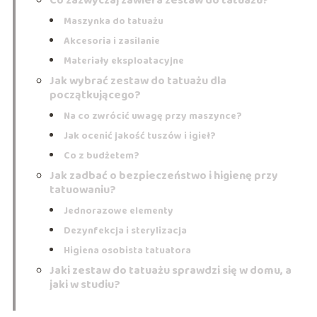
Co zazwyczaj zawiera zestaw do tatuażu?
Maszynka do tatuażu
Akcesoria i zasilanie
Materiały eksploatacyjne
Jak wybrać zestaw do tatuażu dla
początkującego?
Na co zwrócić uwagę przy maszynce?
Jak ocenić jakość tuszów i igieł?
Co z budżetem?
Jak zadbać o bezpieczeństwo i higienę przy
tatuowaniu?
Jednorazowe elementy
Dezynfekcja i sterylizacja
Higiena osobista tatuatora
Jaki zestaw do tatuażu sprawdzi się w domu, a
jaki w studiu?