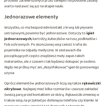
procedur zatwierdzonych przez sanepid i na podobne zasady
warto nastawić się już na etapie nauki.
Jednorazowe elementy
Wszystko, co ma bezpośredni kontakt z krwią lub płynami
ustrojowymi, powinno być jednorazowe. Dotyczy to
igieł
jednorazowych
, kartridży, kubeczków na tusz, podkładów i
folii ochronnych. Po skończonej sesji całość trafia do
pojemnika na odpady medyczne. W zestawach dla
początkujących często znajdziesz mały zapas takich
materiałów, ale z czasem i tak będziesz dokupiać je osobno.
Nigdy nie próbuj myć ani „dezynfekować” igieł do ponownego
użycia.
Oprócz elementów jednorazowych liczą się także
rękawiczki
nitrylowe
. Najlepiej mieć kilka rozmiarów i zawsze zakładać
świeżą parę przed kontaktem ze skórą. Rękawiczki zmieniaj w
trakcie sesji, na przykład po dotknięciu telefonu czy klamki. W