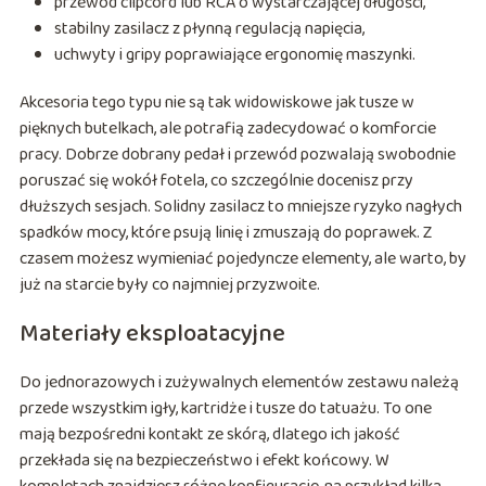
przewód clipcord lub RCA o wystarczającej długości,
stabilny zasilacz z płynną regulacją napięcia,
uchwyty i gripy poprawiające ergonomię maszynki.
Akcesoria tego typu nie są tak widowiskowe jak tusze w
pięknych butelkach, ale potrafią zadecydować o komforcie
pracy. Dobrze dobrany pedał i przewód pozwalają swobodnie
poruszać się wokół fotela, co szczególnie docenisz przy
dłuższych sesjach. Solidny zasilacz to mniejsze ryzyko nagłych
spadków mocy, które psują linię i zmuszają do poprawek. Z
czasem możesz wymieniać pojedyncze elementy, ale warto, by
już na starcie były co najmniej przyzwoite.
Materiały eksploatacyjne
Do jednorazowych i zużywalnych elementów zestawu należą
przede wszystkim igły, kartridże i tusze do tatuażu. To one
mają bezpośredni kontakt ze skórą, dlatego ich jakość
przekłada się na bezpieczeństwo i efekt końcowy. W