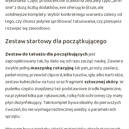
wykonania. Część producentów stawia na zestawy typu „all in
one” z dużą liczbą dodatków, inni oferują krótsze, ale
solidniejsze komplety. Wybór konkretnego wariantu zależy od
tego, czy chcesz jedynie spróbować tatuowania, czy planujesz
rozwijać się zawodowo.
Zestaw startowy dla początkującego
Zestaw do tatuażu dla początkujących
jest
zaprojektowany tak, by dało się od razu zacząć naukę. Zawiera
zwykle jedną
maszynkę rotacyjną
lub pen, prosty zasilacz,
pedał nożny, przewód clipcord, kilka tuszów, igły albo kartridże,
zestaw kubeczków na tusz oraz fragment
sztucznej skóry
. W
pudełku często znajdziesz też podstawowe środki higieniczne,
na przykład kilka par rękawiczek, rolkę folii ochronnej czy mały
płyn dezynfekujący. Taki komplet bywa idealny do pierwszych
ćwiczeń, bo nie wymaga technicznej wiedzy o parametrach
sprzętu.