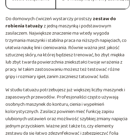
Do domowych ćwiczeń wystarczy prostszy
zestaw do
robienia tatuaży
z jedną maszynką i podstawowym
zasilaczem. Największe znaczenie ma wtedy wygoda
trzymania maszynki i stabilna praca na niższych napięciach, co
ułatwia naukę linii i cieniowania. Równie ważna jest jakość
sztucznej skóry, na której będziesz trenować, bo zbyt miękka
lub zbyt twarda powierzchnia zniekształci twoje wrażenia z
pracy. W takim zastosowaniu możesz też testować różne
gripy i rozmiary igieł, zanim zaczniesz tatuować ludzi.
W studiu tatuażu potrzebujesz już większej liczby maszynek i
zapasowych przewodów. Profesjonaliści często używają
osobnych maszynek do konturu, cienia i wypełnień
kolorystycznych. Zasilacz powinien mieć funkcję zapisu
ulubionych ustawień oraz możliwość szybkiej zmiany napięcia
jednym przyciskiem. Ważne jest także to, czy elementy
zestawu da się łatwo zdezynfekować i zabezpieczyć folią