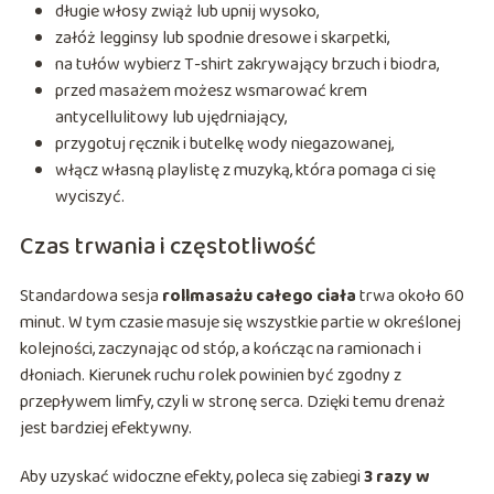
długie włosy zwiąż lub upnij wysoko,
załóż legginsy lub spodnie dresowe i skarpetki,
na tułów wybierz T-shirt zakrywający brzuch i biodra,
przed masażem możesz wsmarować krem
antycellulitowy lub ujędrniający,
przygotuj ręcznik i butelkę wody niegazowanej,
włącz własną playlistę z muzyką, która pomaga ci się
wyciszyć.
Czas trwania i częstotliwość
Standardowa sesja
rollmasażu całego ciała
trwa około 60
minut. W tym czasie masuje się wszystkie partie w określonej
kolejności, zaczynając od stóp, a kończąc na ramionach i
dłoniach. Kierunek ruchu rolek powinien być zgodny z
przepływem limfy, czyli w stronę serca. Dzięki temu drenaż
jest bardziej efektywny.
Aby uzyskać widoczne efekty, poleca się zabiegi
3 razy w