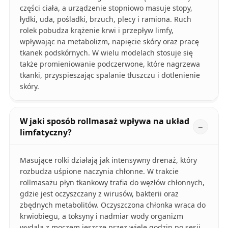
części ciała, a urządzenie stopniowo masuje stopy,
łydki, uda, pośladki, brzuch, plecy i ramiona. Ruch
rolek pobudza krążenie krwi i przepływ limfy,
wpływając na metabolizm, napięcie skóry oraz pracę
tkanek podskórnych. W wielu modelach stosuje się
także promieniowanie podczerwone, które nagrzewa
tkanki, przyspieszając spalanie tłuszczu i dotlenienie
skóry.
W jaki sposób rollmasaż wpływa na układ
limfatyczny?
Masujące rolki działają jak intensywny drenaż, który
rozbudza uśpione naczynia chłonne. W trakcie
rollmasażu płyn tkankowy trafia do węzłów chłonnych,
gdzie jest oczyszczany z wirusów, bakterii oraz
zbędnych metabolitów. Oczyszczona chłonka wraca do
krwiobiegu, a toksyny i nadmiar wody organizm
wydala z moczem jeszcze przez wiele godzin po sesji.