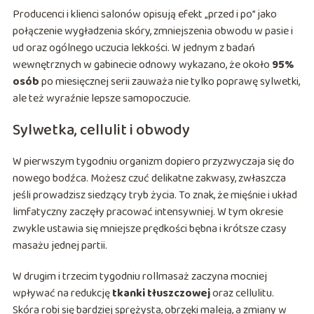
Producenci i klienci salonów opisują efekt „przed i po” jako
połączenie wygładzenia skóry, zmniejszenia obwodu w pasie i
ud oraz ogólnego uczucia lekkości. W jednym z badań
wewnętrznych w gabinecie odnowy wykazano, że około
95%
osób
po miesięcznej serii zauważa nie tylko poprawę sylwetki,
ale też wyraźnie lepsze samopoczucie.
Sylwetka, cellulit i obwody
W pierwszym tygodniu organizm dopiero przyzwyczaja się do
nowego bodźca. Możesz czuć delikatne zakwasy, zwłaszcza
jeśli prowadzisz siedzący tryb życia. To znak, że mięśnie i układ
limfatyczny zaczęły pracować intensywniej. W tym okresie
zwykle ustawia się mniejsze prędkości bębna i krótsze czasy
masażu jednej partii.
W drugim i trzecim tygodniu rollmasaż zaczyna mocniej
wpływać na redukcję
tkanki tłuszczowej
oraz cellulitu.
Skóra robi się bardziej sprężysta, obrzęki maleją, a zmiany w