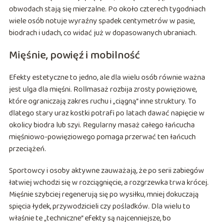
obwodach stają się mierzalne. Po około czterech tygodniach
wiele osób notuje wyraźny spadek centymetrów w pasie,
biodrach i udach, co widać już w dopasowanych ubraniach.
Mięśnie, powięź i mobilność
Efekty estetyczne to jedno, ale dla wielu osób równie ważna
jest ulga dla mięśni. Rollmasaż rozbija zrosty powięziowe,
które ograniczają zakres ruchu i „ciągną” inne struktury. To
dlatego stary uraz kostki potrafi po latach dawać napięcie w
okolicy biodra lub szyi. Regularny masaż całego łańcucha
mięśniowo-powięziowego pomaga przerwać ten łańcuch
przeciążeń.
Sportowcy i osoby aktywne zauważają, że po serii zabiegów
łatwiej wchodzi się w rozciągnięcie, a rozgrzewka trwa krócej.
Mięśnie szybciej regenerują się po wysiłku, mniej dokuczają
spięcia łydek, przywodzicieli czy pośladków. Dla wielu to
właśnie te „techniczne” efekty są najcenniejsze, bo