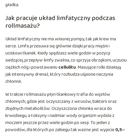
gładka.
Jak pracuje układ limfatyczny podczas
rollmasażu?
Układ limfatyczny nie ma własnej pompy, tak jak krew ma
serce. Limfa przesuwa się głównie dzięki pracy mięśni i
uciskowi tkanek. Kiedy spędzasz wiele godzin w pozycji
siedzącej, przepływ limfy zwalnia, co sprzyja obrzękom, uczuciu
ciężkich nóg i powstawaniu
cellulitu
. Masujące rolki działają
jak intensywny drenaż, który rozbudza uśpione naczynia
chłonne.
W trakcie rollmasażu płyn tkankowy trafia do węzłów
chłonnych, gdzie jest oczyszczany z wirusów, bakterii oraz
zbędnych metabolitów. Oczyszczona chłonka wraca do
krwiobiegu, a toksyny i nadmiar wody organizm wydala z
moczem jeszcze przez wiele godzin po sesji. To jeden z
powodów, dla których po zabiegu tak ważne jest wypicie
0,5–