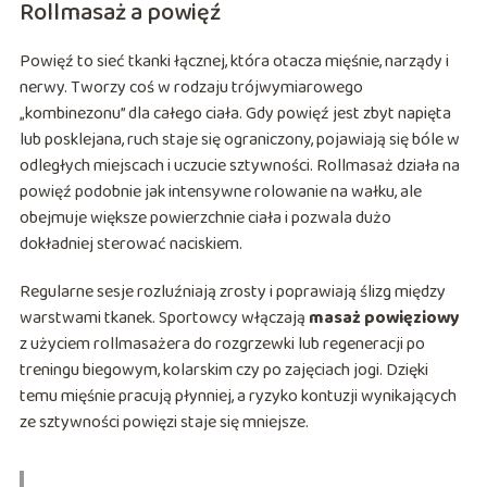
Rollmasaż a powięź
Powięź to sieć tkanki łącznej, która otacza mięśnie, narządy i
nerwy. Tworzy coś w rodzaju trójwymiarowego
„kombinezonu” dla całego ciała. Gdy powięź jest zbyt napięta
lub posklejana, ruch staje się ograniczony, pojawiają się bóle w
odległych miejscach i uczucie sztywności. Rollmasaż działa na
powięź podobnie jak intensywne rolowanie na wałku, ale
obejmuje większe powierzchnie ciała i pozwala dużo
dokładniej sterować naciskiem.
Regularne sesje rozluźniają zrosty i poprawiają ślizg między
warstwami tkanek. Sportowcy włączają
masaż powięziowy
z użyciem rollmasażera do rozgrzewki lub regeneracji po
treningu biegowym, kolarskim czy po zajęciach jogi. Dzięki
temu mięśnie pracują płynniej, a ryzyko kontuzji wynikających
ze sztywności powięzi staje się mniejsze.