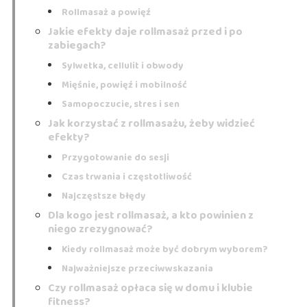
Rollmasaż a powięź
Jakie efekty daje rollmasaż przed i po
zabiegach?
Sylwetka, cellulit i obwody
Mięśnie, powięź i mobilność
Samopoczucie, stres i sen
Jak korzystać z rollmasażu, żeby widzieć
efekty?
Przygotowanie do sesji
Czas trwania i częstotliwość
Najczęstsze błędy
Dla kogo jest rollmasaż, a kto powinien z
niego zrezygnować?
Kiedy rollmasaż może być dobrym wyborem?
Najważniejsze przeciwwskazania
Czy rollmasaż opłaca się w domu i klubie
fitness?