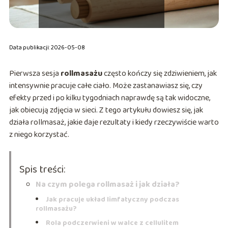
Data publikacji: 2026-05-08
Pierwsza sesja
rollmasażu
często kończy się zdziwieniem, jak
intensywnie pracuje całe ciało. Może zastanawiasz się, czy
efekty przed i po kilku tygodniach naprawdę są tak widoczne,
jak obiecują zdjęcia w sieci. Z tego artykułu dowiesz się, jak
działa rollmasaż, jakie daje rezultaty i kiedy rzeczywiście warto
z niego korzystać.
Spis treści:
Na czym polega rollmasaż i jak działa?
Jak pracuje układ limfatyczny podczas
rollmasażu?
Rola podczerwieni w walce z cellulitem