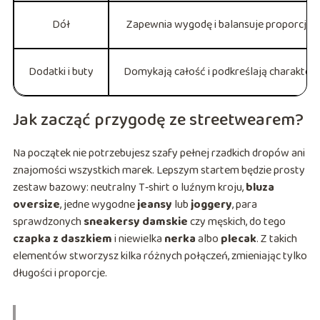
Dół
Zapewnia wygodę i balansuje proporcje
Dodatki i buty
Domykają całość i podkreślają charakter
Jak zacząć przygodę ze streetwearem?
Na początek nie potrzebujesz szafy pełnej rzadkich dropów ani
znajomości wszystkich marek. Lepszym startem będzie prosty
zestaw bazowy: neutralny T‑shirt o luźnym kroju,
bluza
oversize
, jedne wygodne
jeansy
lub
joggery
, para
sprawdzonych
sneakersy damskie
czy męskich, do tego
czapka z daszkiem
i niewielka
nerka
albo
plecak
. Z takich
elementów stworzysz kilka różnych połączeń, zmieniając tylko
długości i proporcje.