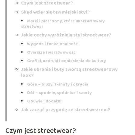
Czym jest streetwear?
Skąd wziął się ten miejski styl?
Marki i platformy, które ukształtowały
streetwear
Jakie cechy wyróżniają styl streetwear?
Wygoda i funkcjonalność
Oversize i warstwowość
Grafiki, nadruki i odniesienia do kultury
Jakie ubrania i buty tworzą streetwearowy
look?
Góra – bluzy, T‑shirty i okrycia
Dół – spodnie, spódnice i szorty
Obuwie i dodatki
Jak zacząć przygodę ze streetwearem?
Czym jest streetwear?