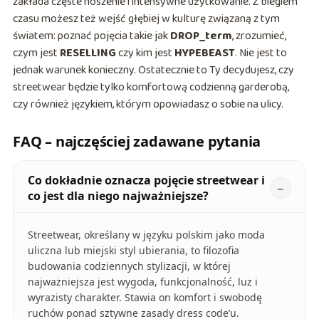
zakłada częste noszenie i intensywne użytkowanie. Z biegiem
czasu możesz też wejść głębiej w kulturę związaną z tym
światem: poznać pojęcia takie jak
DROP_term
, zrozumieć,
czym jest
RESELLING
czy kim jest
HYPEBEAST
. Nie jest to
jednak warunek konieczny. Ostatecznie to Ty decydujesz, czy
streetwear będzie tylko komfortową codzienną garderobą,
czy również językiem, którym opowiadasz o sobie na ulicy.
FAQ – najczęściej zadawane pytania
Co dokładnie oznacza pojęcie streetwear i
co jest dla niego najważniejsze?
Streetwear, określany w języku polskim jako moda
uliczna lub miejski styl ubierania, to filozofia
budowania codziennych stylizacji, w której
najważniejsza jest wygoda, funkcjonalność, luz i
wyrazisty charakter. Stawia on komfort i swobodę
ruchów ponad sztywne zasady dress code’u.