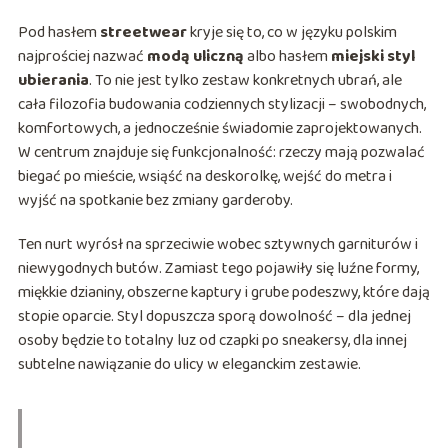
Pod hasłem
streetwear
kryje się to, co w języku polskim
najprościej nazwać
modą uliczną
albo hasłem
miejski styl
ubierania
. To nie jest tylko zestaw konkretnych ubrań, ale
cała filozofia budowania codziennych stylizacji – swobodnych,
komfortowych, a jednocześnie świadomie zaprojektowanych.
W centrum znajduje się funkcjonalność: rzeczy mają pozwalać
biegać po mieście, wsiąść na deskorolkę, wejść do metra i
wyjść na spotkanie bez zmiany garderoby.
Ten nurt wyrósł na sprzeciwie wobec sztywnych garniturów i
niewygodnych butów. Zamiast tego pojawiły się luźne formy,
miękkie dzianiny, obszerne kaptury i grube podeszwy, które dają
stopie oparcie. Styl dopuszcza sporą dowolność – dla jednej
osoby będzie to totalny luz od czapki po sneakersy, dla innej
subtelne nawiązanie do ulicy w eleganckim zestawie.