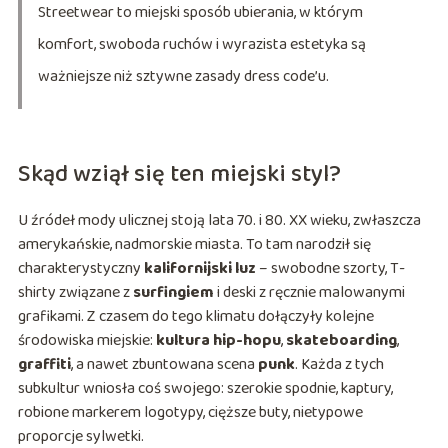
Streetwear to miejski sposób ubierania, w którym
komfort, swoboda ruchów i wyrazista estetyka są
ważniejsze niż sztywne zasady dress code’u.
Skąd wziął się ten miejski styl?
U źródeł mody ulicznej stoją lata 70. i 80. XX wieku, zwłaszcza
amerykańskie, nadmorskie miasta. To tam narodził się
charakterystyczny
kalifornijski luz
– swobodne szorty, T-
shirty związane z
surfingiem
i deski z ręcznie malowanymi
grafikami. Z czasem do tego klimatu dołączyły kolejne
środowiska miejskie:
kultura hip-hopu
,
skateboarding
,
graffiti
, a nawet zbuntowana scena
punk
. Każda z tych
subkultur wniosła coś swojego: szerokie spodnie, kaptury,
robione markerem logotypy, cięższe buty, nietypowe
proporcje sylwetki.