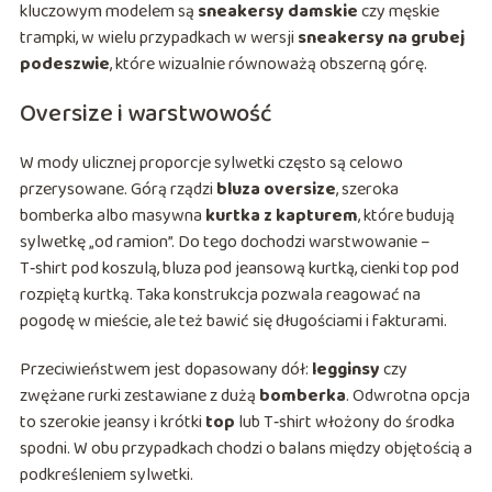
kluczowym modelem są
sneakersy damskie
czy męskie
trampki, w wielu przypadkach w wersji
sneakersy na grubej
podeszwie
, które wizualnie równoważą obszerną górę.
Oversize i warstwowość
W mody ulicznej proporcje sylwetki często są celowo
przerysowane. Górą rządzi
bluza oversize
, szeroka
bomberka albo masywna
kurtka z kapturem
, które budują
sylwetkę „od ramion”. Do tego dochodzi warstwowanie –
T‑shirt pod koszulą, bluza pod jeansową kurtką, cienki top pod
rozpiętą kurtką. Taka konstrukcja pozwala reagować na
pogodę w mieście, ale też bawić się długościami i fakturami.
Przeciwieństwem jest dopasowany dół:
legginsy
czy
zwężane rurki zestawiane z dużą
bomberka
. Odwrotna opcja
to szerokie jeansy i krótki
top
lub T‑shirt włożony do środka
spodni. W obu przypadkach chodzi o balans między objętością a
podkreśleniem sylwetki.