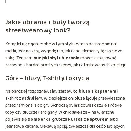
Jakie ubrania i buty tworzą
streetwearowy look?
Kompletując garderobę w tym stylu, warto patrzeć nie na
metki, lecz na krój, wygodę i to, jak dane elementy łączą się ze
sobą. Ten sam
miejski styl ubierania
możesz zbudować
zarówno z bardzo prostych rzeczy, jak i z limitowanych kolekcji.
Góra – bluzy, T‑shirty i okrycia
Najbardziej rozpoznawalny zestaw to
bluza z kapturem
i
T‑shirt z nadrukiem. W cieplejsze dni bluza ląduje przewieszona
przez ramiona, a do gry wchodzą oversizowe koszule, krótkie
topy czy dłuższe kardigany. W chłodniejsze – na wierzchu
pojawia się
bomberka
, grubsza
kurtka z kapturem
albo
jeansowa katana. Ciekawą opcją, zwłaszcza dla osób lubiących