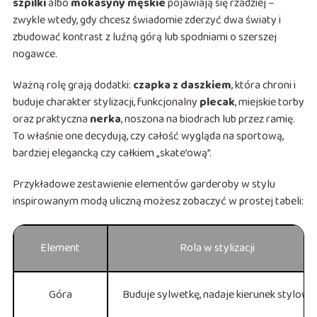
szpilki
albo
mokasyny męskie
pojawiają się rzadziej –
zwykle wtedy, gdy chcesz świadomie zderzyć dwa światy i
zbudować kontrast z luźną górą lub spodniami o szerszej
nogawce.
Ważną rolę grają dodatki:
czapka z daszkiem
, która chroni i
buduje charakter stylizacji, funkcjonalny
plecak
, miejskie torby
oraz praktyczna
nerka
, noszona na biodrach lub przez ramię.
To właśnie one decydują, czy całość wygląda na sportową,
bardziej elegancką czy całkiem „skate’ową”.
Przykładowe zestawienie elementów garderoby w stylu
inspirowanym modą uliczną możesz zobaczyć w prostej tabeli:
Element
Rola w stylizacji
Góra
Buduje sylwetkę, nadaje kierunek stylowi