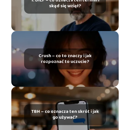
1. DILF – co oznacza ten termin i
skąd się wziął?
Crush – co to znaczy i jak
rozpoznać to uczucie?
TBH – co oznacza ten skrót i jak
go używać?