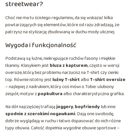
streetwear?
Choć nie ma tu ścisłego regulaminu, da się wskazać kilka
powtarzających się elementów, które od razu zdradzają, że
patrzysz na stylizację zbudowaną w duchu mody ulicznej.
Wygoda i funkcjonalność
Podstawą są luźne, niekrępujące ruchów fasony i miękkie
tkaniny. Klasykiem jest
bluza z kapturem
, często w wersji
oversize, którą bez problemu narzucisz na T‑shirt czy cienki
top. Równie istotny jest
luźny T-shirt
albo
T-shirt oversize
– najlepiej z nadrukiem, który coś mówi o Tobie: ulubiony
zespół, motyw z
popkultura
albo charakterystyczna grafika.
Na dół najczęściej trafiają
joggery
,
boyfriendy
lub inne
spodnie z szerokimi nogawkami
. Dają one swobodę,
dobrze wyglądają w ruchu i łatwo dopasować do nich różne
typy obuwia. Całość dopełnia wygodne obuwie sportowe –