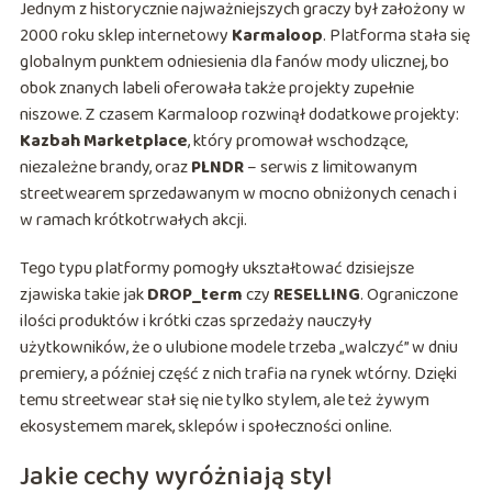
Jednym z historycznie najważniejszych graczy był założony w
2000 roku sklep internetowy
Karmaloop
. Platforma stała się
globalnym punktem odniesienia dla fanów mody ulicznej, bo
obok znanych labeli oferowała także projekty zupełnie
niszowe. Z czasem Karmaloop rozwinął dodatkowe projekty:
Kazbah Marketplace
, który promował wschodzące,
niezależne brandy, oraz
PLNDR
– serwis z limitowanym
streetwearem sprzedawanym w mocno obniżonych cenach i
w ramach krótkotrwałych akcji.
Tego typu platformy pomogły ukształtować dzisiejsze
zjawiska takie jak
DROP_term
czy
RESELLING
. Ograniczone
ilości produktów i krótki czas sprzedaży nauczyły
użytkowników, że o ulubione modele trzeba „walczyć” w dniu
premiery, a później część z nich trafia na rynek wtórny. Dzięki
temu streetwear stał się nie tylko stylem, ale też żywym
ekosystemem marek, sklepów i społeczności online.
Jakie cechy wyróżniają styl