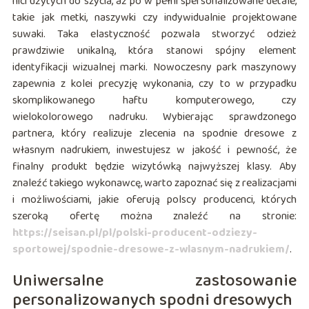
nici użytych do szycia, aż po w pełni spersonalizowane detale,
takie jak metki, naszywki czy indywidualnie projektowane
suwaki. Taka elastyczność pozwala stworzyć odzież
prawdziwie unikalną, która stanowi spójny element
identyfikacji wizualnej marki. Nowoczesny park maszynowy
zapewnia z kolei precyzję wykonania, czy to w przypadku
skomplikowanego haftu komputerowego, czy
wielokolorowego nadruku. Wybierając sprawdzonego
partnera, który realizuje zlecenia na spodnie dresowe z
własnym nadrukiem, inwestujesz w jakość i pewność, że
finalny produkt będzie wizytówką najwyższej klasy. Aby
znaleźć takiego wykonawcę, warto zapoznać się z realizacjami
i możliwościami, jakie oferują polscy producenci, których
szeroką ofertę można znaleźć na stronie:
https://seisan.pl/pl/polski-producent-odziezy-
sportowej/spodnie-dresowe-z-wlasnym-nadrukiem/
.
Uniwersalne zastosowanie
personalizowanych spodni dresowych