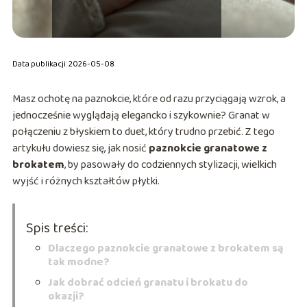
Data publikacji: 2026-05-08
Masz ochotę na paznokcie, które od razu przyciągają wzrok, a
jednocześnie wyglądają elegancko i szykownie? Granat w
połączeniu z błyskiem to duet, który trudno przebić. Z tego
artykułu dowiesz się, jak nosić
paznokcie granatowe z
brokatem
, by pasowały do codziennych stylizacji, wielkich
wyjść i różnych kształtów płytki.
Spis treści:
Dlaczego paznokcie granatowe z brokatem są
tak modne?
Jak dobrać odcień granatu i brokatu do
okazji?