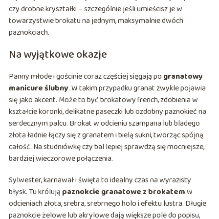
czy drobne kryształki – szczególnie jeśli umieścisz je w
towarzystwie brokatu na jednym, maksymalnie dwóch
paznokciach.
Na wyjątkowe okazje
Panny młode i gościnie coraz częściej sięgają po
granatowy
manicure ślubny
. W takim przypadku granat zwykle pojawia
się jako akcent. Może to być brokatowy french, zdobienia w
kształcie koronki, delikatne paseczki lub ozdobny paznokieć na
serdecznym palcu. Brokat w odcieniu szampana lub bladego
złota ładnie łączy się z granatem i bielą sukni, tworząc spójną
całość. Na studniówkę czy bal lepiej sprawdzą się mocniejsze,
bardziej wieczorowe połączenia.
Sylwester, karnawał i święta to idealny czas na wyrazisty
błysk. Tu królują
paznokcie granatowe z brokatem
w
odcieniach złota, srebra, srebrnego holo i efektu lustra. Długie
paznokcie żelowe lub akrylowe dają większe pole do popisu,