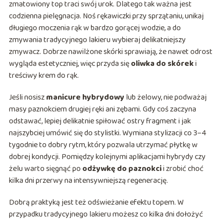
zmatowiony top traci swój urok. Dlatego tak ważna jest
codzienna pielęgnacja. Noś rękawiczki przy sprzątaniu, unikaj
długiego moczenia rąk w bardzo gorącej wodzie, a do
zmywania tradycyjnego lakieru wybieraj delikatniejszy
zmywacz. Dobrze nawilżone skórki sprawiają, że nawet odrost
wygląda estetyczniej, więc przyda się
oliwka do skórek
i
treściwy krem do rąk.
Jeśli nosisz
manicure hybrydowy
lub żelowy, nie podważaj
masy paznokciem drugiej ręki ani zębami. Gdy coś zaczyna
odstawać, lepiej delikatnie spiłować ostry fragment i jak
najszybciej umówić się do stylistki. Wymiana stylizacji co 3–4
tygodnie to dobry rytm, który pozwala utrzymać płytkę w
dobrej kondycji. Pomiędzy kolejnymi aplikacjami hybrydy czy
żelu warto sięgnąć po
odżywkę do paznokci
i zrobić choć
kilka dni przerwy na intensywniejszą regenerację.
Dobrą praktyką jest też odświeżanie efektu topem. W
przypadku tradycyjnego lakieru możesz co kilka dni dołożyć