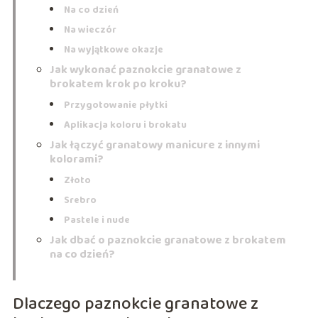
Na co dzień
Na wieczór
Na wyjątkowe okazje
Jak wykonać paznokcie granatowe z
brokatem krok po kroku?
Przygotowanie płytki
Aplikacja koloru i brokatu
Jak łączyć granatowy manicure z innymi
kolorami?
Złoto
Srebro
Pastele i nude
Jak dbać o paznokcie granatowe z brokatem
na co dzień?
Dlaczego paznokcie granatowe z