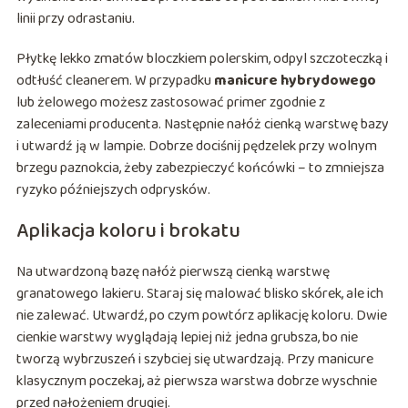
linii przy odrastaniu.
Płytkę lekko zmatów bloczkiem polerskim, odpyl szczoteczką i
odtłuść cleanerem. W przypadku
manicure hybrydowego
lub żelowego możesz zastosować primer zgodnie z
zaleceniami producenta. Następnie nałóż cienką warstwę bazy
i utwardź ją w lampie. Dobrze dociśnij pędzelek przy wolnym
brzegu paznokcia, żeby zabezpieczyć końcówki – to zmniejsza
ryzyko późniejszych odprysków.
Aplikacja koloru i brokatu
Na utwardzoną bazę nałóż pierwszą cienką warstwę
granatowego lakieru. Staraj się malować blisko skórek, ale ich
nie zalewać. Utwardź, po czym powtórz aplikację koloru. Dwie
cienkie warstwy wyglądają lepiej niż jedna grubsza, bo nie
tworzą wybrzuszeń i szybciej się utwardzają. Przy manicure
klasycznym poczekaj, aż pierwsza warstwa dobrze wyschnie
przed nałożeniem drugiej.