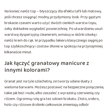
Na koniec nałóż top – błyszczący dla efektu tafli lub matowy,
jeśli chcesz osiągnąć modny, przydymiony look. Przy gęstym
brokacie czasem warto użyć dwóch cienkich warstw topu,
żeby dokładnie wygładzić powierzchnię. Po utwardzeniu usuń
warstwę dyspersyjną cleanerem, wmasuj w skórki oliwkę i
nałóż krem do rąk. W przypadku lakieru klasycznego sięgnij po
top szybkoschnący i zostaw dłonie w spokoju na przynajmniej
kilkanaście minut.
Jak łączyć granatowy manicure z
innymi kolorami?
Granat jest na tyle szlachetny, że tworzy udane duety z
wieloma barwami. Możesz postawić na bezpieczne połączenia,
takie jak beż i nude, albo zaszaleć z wyrazistą czerwienią czy
różem. Ogromną rolę gra też odcień brokatu. Złoto, srebro,
holo czy różowe drobinki całkowicie zmieniają odbiór