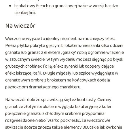
brokatowy french na granatowej bazie w wersji bardzo
cienkiej linii.
Na wieczór
Wieczorne wyjście to idealny moment na mocniejszy efekt.
Pełna płytka pokryta gęstym brokatem, mieszanki kilku odcieni
granatu lub granat z efektem „galaxy” robią ogromne wrażenie
w sztucznym świetle. W tym wydaniu możesz sięgnąć po błysk
grubszych drobinek, folię, efekt syrenki lub toppery dające
efekt iskrzącej tafli. Długie migdały lub szpice wyciągnięte w
granatowym ombre z brokatem na końcówkach dodają
paznokciom dramatycznego charakteru.
Na wieczór dobrze sprawdzają się też kontrasty. Ciemny
granat ze złotym brokatem wygląda biżuteryjnie, z kolei
połączenie granatu z chłodnym srebrem przypomina
rozgwieżdżone niebo. Warto podkreślić, że wieczorowe
stylizacje dobrze znoszą także elementy 3D, takie jak cyrkonie