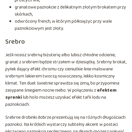
prostych linii,
granatowe paznokcie z delikatnym złotym brokatem przy
skórkach,
odwrócony french, w którym półksiężyc przy wale
paznokciowym jest złoty.
Srebro
Jeśli nosisz srebrną biżuterię albo lubisz chłodne odcienie,
granat z srebrem będzie strzałem w dziesiątkę. Srebrny brokat,
pyłek dający efekt chromu czy cieniutkie linie malowane
srebrnym lakierem tworzą nowoczesny, lekko kosmiczny
klimat. Ten duet świetnie sprawdza się zimą, bo przypomina
zasypane śniegiem nocne niebo. W połączeniu z
efektem
syrenki
lub holo możesz uzyskać efekt tafli lodu na
paznokciach.
Srebrne drobinki dobrze prezentują się na różnych długościach
paznokci. Na krótkich wystarczy subtelny akcent w postaci
iskrzącego paznokcia serdecznego, na długich możesz pokusić