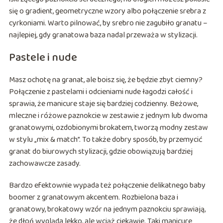
się o gradient, geometryczne wzory albo połączenie srebra z
cyrkoniami. Warto pilnować, by srebro nie zagubiło granatu –
najlepiej, gdy granatowa baza nadal przeważa w stylizacji.
Pastele i nude
Masz ochotę na granat, ale boisz się, że będzie zbyt ciemny?
Połączenie z pastelami i odcieniami nude łagodzi całość i
sprawia, że manicure staje się bardziej codzienny. Beżowe,
mleczne i różowe paznokcie w zestawie z jednym lub dwoma
granatowymi, ozdobionymi brokatem, tworzą modny zestaw
w stylu „mix & match”. To także dobry sposób, by przemycić
granat do biurowych stylizacji, gdzie obowiązują bardziej
zachowawcze zasady.
Bardzo efektownie wypada też połączenie delikatnego baby
boomer z granatowym akcentem. Rozbielona baza i
granatowy, brokatowy wzór na jednym paznokciu sprawiają,
że dłoń wygląda lekko, ale wciąż ciekawie. Taki manicure