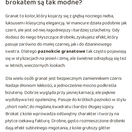
brokatem są tak modne?
Granat to kolor, który kojarzy się z głębią nocnego nieba,
luksusem i klasyczną elegancją. W manicure działa podobnie jak
czerń, ale jest od niej łagodniejszy i bardziej szlachetny. Gdy
dodasz do niego błyszczące drobinki, zyskujesz efekt, który
pasuje zarówno do małej czarnej, jak i do dzianinowego
swetra. Dlatego
paznokcie granatowe
tak często pojawiają
się w stylizacjach na jesień i zimę, ale świetnie odnajdują się też
w letnich, wieczornych lookach.
Dla wielu osób granat jest bezpiecznym zamiennikiem czerni.
Nadaje dłoniom lekkości, a jednocześnie mocno podkreśla
biżuterię. Dobrze wygląda przy jasnej karnacji, ale pięknie
wydobywa też opaleniznę. Pasuje do krótkich paznokci w stylu
„short nails”, do migdała, kwadratu i bardzo długiej szpicy.
Brokat z kolei wprowadza odświętny charakter i tworzy na
płytce ciekawą fakturę. Drobne, gęsto rozmieszczone drobinki
dają efekt subtelnego migotania, z kolei grubszy glitter