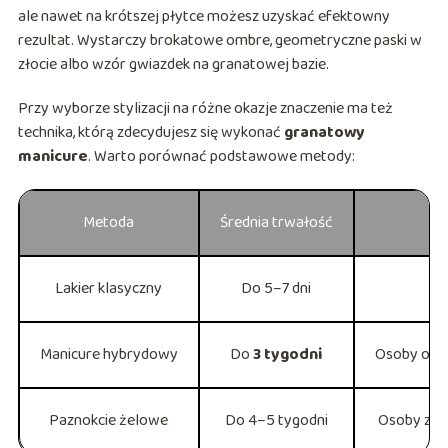
ale nawet na krótszej płytce możesz uzyskać efektowny
rezultat. Wystarczy brokatowe ombre, geometryczne paski w
złocie albo wzór gwiazdek na granatowej bazie.
Przy wyborze stylizacji na różne okazje znaczenie ma też
technika, którą zdecydujesz się wykonać
granatowy
manicure
. Warto porównać podstawowe metody:
Metoda
Średnia trwałość
Lakier klasyczny
Do 5–7 dni
Manicure hybrydowy
Do
3 tygodni
Osoby ocze
Paznokcie żelowe
Do 4–5 tygodni
Osoby z kr