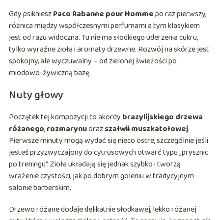
Gdy psikniesz
Paco Rabanne pour Homme
po raz pierwszy,
różnica między współczesnymi perfumami a tym klasykiem
jest od razu widoczna. Tu nie ma słodkiego uderzenia cukru,
tylko wyraźne zioła i aromaty drzewne. Rozwój na skórze jest
spokojny, ale wyczuwalny – od zielonej świeżości po
miodowo-żywiczną bazę.
Nuty głowy
Początek tej kompozycji to akordy
brazylijskiego drzewa
różanego
,
rozmarynu
oraz
szałwii muszkatołowej
.
Pierwsze minuty mogą wydać się nieco ostre, szczególnie jeśli
jesteś przyzwyczajony do cytrusowych otwarć typu „prysznic
po treningu”. Zioła układają się jednak szybko i tworzą
wrażenie czystości, jak po dobrym goleniu w tradycyjnym
salonie barberskim.
Drzewo różane dodaje delikatnie słodkawej, lekko różanej