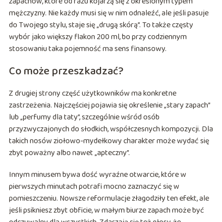
zapachów, które od razu kojarzą się z określonym typem
mężczyzny. Nie każdy musi się w nim odnaleźć, ale jeśli pasuje
do Twojego stylu, staje się „drugą skórą”. To także częsty
wybór jako większy flakon 200 ml, bo przy codziennym
stosowaniu taka pojemność ma sens finansowy.
Co może przeszkadzać?
Z drugiej strony część użytkowników ma konkretne
zastrzeżenia. Najczęściej pojawia się określenie „stary zapach”
lub „perfumy dla taty”, szczególnie wśród osób
przyzwyczajonych do słodkich, współczesnych kompozycji. Dla
takich nosów ziołowo-mydełkowy charakter może wydać się
zbyt poważny albo nawet „apteczny”.
Innym minusem bywa dość wyraźne otwarcie, które w
pierwszych minutach potrafi mocno zaznaczyć się w
pomieszczeniu. Nowsze reformulacje złagodziły ten efekt, ale
jeśli psikniesz zbyt obficie, w małym biurze zapach może być