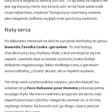
nuty, która wygładza zieloną ostrość. To sprawia, że zapach nie
jest agresywny, mimo wyraźnych ziół. W tej fazie wiele osób
czuje najbardziej „męskość” kompozycji rozumianą właśnie
jako elegancki, zadbany wygląd, a nie sportową świeżość.
Nuty serca
Po kilkunastu minutach na skórze wyraźnie dochodzą do głosu:
lawenda
,
fasolka tonka
i
geranium
. To one budują
charakterystyczny, mydlany efekt, z którym kojarzy się ten
zapach. Lawenda daje wrażenie czystości, tonka dodaje
delikatnie migdałowego, lekko słodkiego tonu, a geranium
wnosi subtelny, „różany” akcent, ale w męskim wydaniu.
Ten etap wielu użytkowników nazywa „sercem klasyki”, bo
właśnie tutaj
Paco Rabanne pour Homme
pokazuje pełnię
swojego stylu. Nie ma tu nadmiaru przypraw ani dymu, więc
zapach pozostaje czytelny i elegancki, zamiast iść w stronę
ciężkiego orientu. Na koszuli czuć go długo, często jeszcze