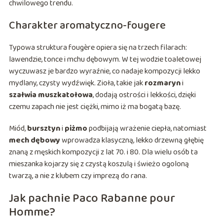
chwilowego trendu.
Charakter aromatyczno-fougere
Typowa struktura fougère opiera się na trzech filarach:
lawendzie, tonce i mchu dębowym. W tej wodzie toaletowej
wyczuwasz je bardzo wyraźnie, co nadaje kompozycji lekko
mydlany, czysty wydźwięk. Zioła, takie jak
rozmaryn
i
szałwia muszkatołowa
, dodają ostrości i lekkości, dzięki
czemu zapach nie jest ciężki, mimo iż ma bogatą bazę.
Miód,
bursztyn
i
piżmo
podbijają wrażenie ciepła, natomiast
mech dębowy
wprowadza klasyczną, lekko drzewną głębię
znaną z męskich kompozycji z lat 70. i 80. Dla wielu osób ta
mieszanka kojarzy się z czystą koszulą i świeżo ogoloną
twarzą, a nie z klubem czy imprezą do rana.
Jak pachnie Paco Rabanne pour
Homme?