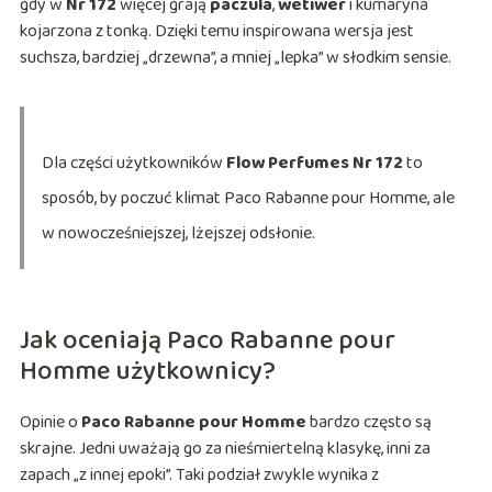
gdy w
Nr 172
więcej grają
paczula
,
wetiwer
i kumaryna
kojarzona z tonką. Dzięki temu inspirowana wersja jest
suchsza, bardziej „drzewna”, a mniej „lepka” w słodkim sensie.
Dla części użytkowników
Flow Perfumes Nr 172
to
sposób, by poczuć klimat Paco Rabanne pour Homme, ale
w nowocześniejszej, lżejszej odsłonie.
Jak oceniają Paco Rabanne pour
Homme użytkownicy?
Opinie o
Paco Rabanne pour Homme
bardzo często są
skrajne. Jedni uważają go za nieśmiertelną klasykę, inni za
zapach „z innej epoki”. Taki podział zwykle wynika z