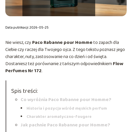
Data publikacji: 2026-05-25
Nie wiesz, czy
Paco Rabanne pour Homme
to zapach dla
Ciebie czy raczej dla Twojego ojca. Z tego tekstu poznasz jego
charakter, nuty, zastosowanie na co dzień i od święta.
Dostaniesz też porównanie z tańszym odpowiednikiem
Flow
Perfumes Nr 172
.
Spis treści:
Co wyróżnia Paco Rabanne pour Homme?
Historia i pozycja wśród męskich perfum
Charakter aromatyczno-fougere
Jak pachnie Paco Rabanne pour Homme?