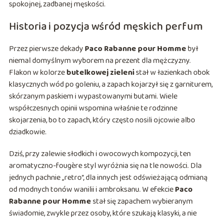
spokojnej, zadbanej męskości.
Historia i pozycja wśród męskich perfum
Przez pierwsze dekady
Paco Rabanne pour Homme
był
niemal domyślnym wyborem na prezent dla mężczyzny.
Flakon w kolorze
butelkowej zieleni
stał w łazienkach obok
klasycznych wód po goleniu, a zapach kojarzył się z garniturem,
skórzanym paskiem i wypastowanymi butami. Wiele
współczesnych opinii wspomina właśnie te rodzinne
skojarzenia, bo to zapach, który często nosili ojcowie albo
dziadkowie.
Dziś, przy zalewie słodkich i owocowych kompozycji, ten
aromatyczno-fougère styl wyróżnia się na tle nowości. Dla
jednych pachnie „retro”, dla innych jest odświeżającą odmianą
od modnych tonów wanilii i ambroksanu. W efekcie
Paco
Rabanne pour Homme
stał się zapachem wybieranym
świadomie, zwykle przez osoby, które szukają klasyki, a nie