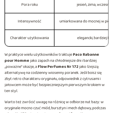
Pora roku
jesień, zima, wczesna
Intensywność
umiarkowana do mocnej w pier
Charakter użytkowania
elegancki, bardziej f
W praktyce wielu użytkowników traktuje
Paco Rabanne
pour Homme
jako zapach na chłodniejsze dni i bardziej
„poważne” okazje, a
Flow Perfumes Nr 172
jako lżejszą
alternatywę na codzienny wiosenny poranek. Jeśli boisz się
zbyt retro charakteru oryginału, odpowiednik z cytrusami i
jałowcem może być bezpieczniejszym pierwszym krokiem w
ten styl.
Warto też zwrócić uwagę na różnicę w odbiorze nut bazy: w
oryginale mocno czuć miód, bursztyn i mech dębowy, podczas