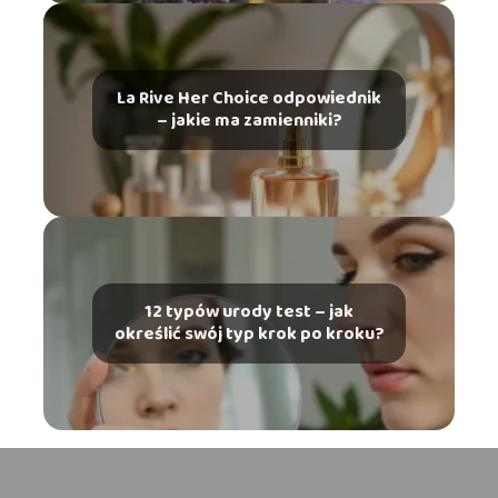
La Rive Her Choice odpowiednik
– jakie ma zamienniki?
12 typów urody test – jak
określić swój typ krok po kroku?