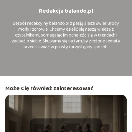
Redakcja balando.pl
Zespół redakcyjny balando.pl z pasją śledzi świat urody,
mody i zdrowia. Chcemy dzielić się naszą wiedzą z
czytelnikami, pomagając im odnaleźć się w trendach i
zadbać o siebie. Skupiamy się na tym, by złożone tematy
przedstawiać w prosty i przystępny sposób.
Może Cię również zainteresować