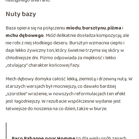
następnego dnia rano.
Nuty bazy
Baza opiera się na połączeniu
miodu
,
bursztynu
,
piżma
i
mchu dębowego
. Miód delikatnie dosładza kompozycję, ale
nie robi z niej słodkiego deseru. Bursztyn wzmacnia ciepło i
daje lekko żywiczny ton, który świetnie trzyma się skóry w
chłodniejsze dni. Piżmo odpowiada za miękkość i lekko
„otulający” charakter końcowej fazy.
Mech dębowy domyka całość lekką, ziemistą i drzewną nutą. W
starszych wersjach był mocniejszy, co dawało bardziej
„szorstkie” wrażenie, w nowszych reformulacjach ten efekt
jest łagodniejszy. W rezultacie współczesne wydanie jest
łatwiejsze do noszenia na co dzień, także w biurze.
Paco Rabanne pour Homme
to dla wielu osób zapach