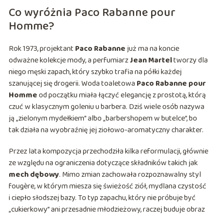
Co wyróżnia Paco Rabanne pour
Homme?
Rok 1973, projektant
Paco Rabanne
już ma na koncie
odważne kolekcje mody, a perfumiarz
Jean Martel
tworzy dla
niego męski zapach, który szybko trafia na półki każdej
szanującej się drogerii. Woda toaletowa
Paco Rabanne pour
Homme
od początku miała łączyć elegancję z prostotą, którą
czuć w klasycznym goleniu u barbera. Dziś wiele osób nazywa
ją „zielonym mydełkiem” albo „barbershopem w butelce”, bo
tak działa na wyobraźnię jej ziołowo-aromatyczny charakter.
Przez lata kompozycja przechodziła kilka reformulacji, głównie
ze względu na ograniczenia dotyczące składników takich jak
mech dębowy
. Mimo zmian zachowała rozpoznawalny styl
fougère, w którym miesza się świeżość ziół, mydlana czystość
i ciepło słodszej bazy. To typ zapachu, który nie próbuje być
„cukierkowy” ani przesadnie młodzieżowy, raczej buduje obraz