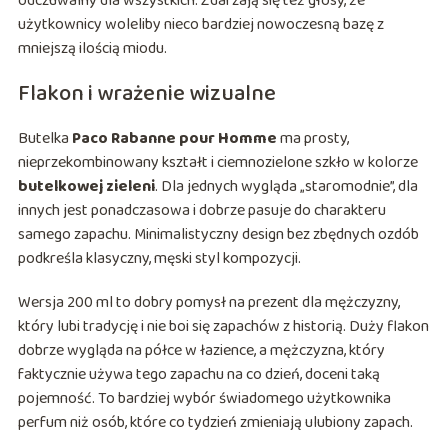
odczuwalny dla wszystkich. Zdarzają się też głosy, że
użytkownicy woleliby nieco bardziej nowoczesną bazę z
mniejszą ilością miodu.
Flakon i wrażenie wizualne
Butelka
Paco Rabanne pour Homme
ma prosty,
nieprzekombinowany kształt i ciemnozielone szkło w kolorze
butelkowej zieleni
. Dla jednych wygląda „staromodnie”, dla
innych jest ponadczasowa i dobrze pasuje do charakteru
samego zapachu. Minimalistyczny design bez zbędnych ozdób
podkreśla klasyczny, męski styl kompozycji.
Wersja 200 ml to dobry pomysł na prezent dla mężczyzny,
który lubi tradycję i nie boi się zapachów z historią. Duży flakon
dobrze wygląda na półce w łazience, a mężczyzna, który
faktycznie używa tego zapachu na co dzień, doceni taką
pojemność. To bardziej wybór świadomego użytkownika
perfum niż osób, które co tydzień zmieniają ulubiony zapach.