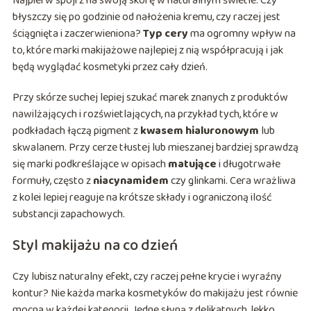
Najpierw spójrz na swoją skórę w naturalnym świetle. Czy
błyszczy się po godzinie od nałożenia kremu, czy raczej jest
ściągnięta i zaczerwieniona?
Typ cery
ma ogromny wpływ na
to, które marki makijażowe najlepiej z nią współpracują i jak
będą wyglądać kosmetyki przez cały dzień.
Przy skórze suchej lepiej szukać marek znanych z produktów
nawilżających i rozświetlających, na przykład tych, które w
podkładach łączą pigment z
kwasem hialuronowym
lub
skwalanem. Przy cerze tłustej lub mieszanej bardziej sprawdzą
się marki podkreślające w opisach
matujące
i długotrwałe
formuły, często z
niacynamidem
czy glinkami. Cera wrażliwa
z kolei lepiej reaguje na krótsze składy i ograniczoną ilość
substancji zapachowych.
Styl makijażu na co dzień
Czy lubisz naturalny efekt, czy raczej pełne krycie i wyraźny
kontur? Nie każda marka kosmetyków do makijażu jest równie
mocna w każdej kategorii. Jedne słyną z delikatnych, lekko