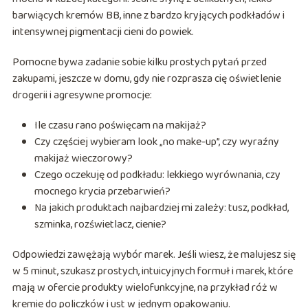
barwiących kremów BB, inne z bardzo kryjących podkładów i
intensywnej pigmentacji cieni do powiek.
Pomocne bywa zadanie sobie kilku prostych pytań przed
zakupami, jeszcze w domu, gdy nie rozprasza cię oświetlenie
drogerii i agresywne promocje:
Ile czasu rano poświęcam na makijaż?
Czy częściej wybieram look „no make-up”, czy wyraźny
makijaż wieczorowy?
Czego oczekuję od podkładu: lekkiego wyrównania, czy
mocnego krycia przebarwień?
Na jakich produktach najbardziej mi zależy: tusz, podkład,
szminka, rozświetlacz, cienie?
Odpowiedzi zawężają wybór marek. Jeśli wiesz, że malujesz się
w 5 minut, szukasz prostych, intuicyjnych formuł i marek, które
mają w ofercie produkty wielofunkcyjne, na przykład róż w
kremie do policzków i ust w jednym opakowaniu.