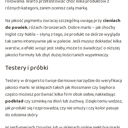
rolowania. Warto przetestować choć kilka produktów z
różnych kategorii, zanim ocenisz całą markę.
Na jakość pigmentu zwracaj szczególną uwagę przy
cieniach
do powiek
, różach i bronzerach. Dobre marki – jak choćby
Inglot czy Nabla – słyną z tego, że produkt na skórze wygląda
tak samo intensywnie jak w palecie. Jeśli musisz dokładać kilka
warstw, a efekt wciąż jest słaby, może to świadczyć o niższej
jakości formuły lub zbyt dużej ilości tanich wypełniaczy.
Testery i próbki
Testery w drogerii to twoje darmowe narzędzie do weryfikacji
jakości marki. W sklepach takich jak Rossmann czy Sephora
często możesz porównać kilka firm obok siebie, nakładając
podkład
czy szminkę na dłoń lub żuchwę. Dzięki temu widzisz,
jak produkt się rozprowadza, czy nie smuży i czy kolor pasuje
do odcienia skóry.
W perfumeriach Douglas lub w sklepach online niektóre marki