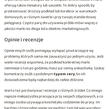
oferują także miniatury lub saszetki. To dobry sposób, by
przetestować droższy podkład lub korektor w warunkach
domowych, w różnym świetle i przy twojej standardowej
pielęgnacji. Często parę dni używania próbki mówi więcej o
jakości marki niż długa lista obietnic marketingowych.
Opinie i recenzje
Opinie innych osób pomagają wyłapać powtarzające się
problemy, których sama nie zauważysz po jednym użyciu. Jeśli
wiele recenzji wspomina, że podkład konkretnej marki
ciemnieje o ton po godzinie, masz już cenną wskazówkę. Szukaj
komentarzy osób z podobnym
typem cery
, bo ich
doświadczenia będą najbardziej do ciebie zbliżone.
Warto też porównywać recenzje z różnych źródeł. Co innego
napisze makijażystka pracująca przy sesjach zdjęciowych, a co
innego osoba używająca kosmetyku codziennie do pracy. Im
bardziej różnorodne opinie sprawdzisz, tym łatwiej wyrobisz