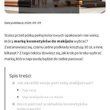
Data publikacji: 2026-05-09
Stoisz przed półką pełną kolorowych opakowań i nie wiesz,
którą
markę kosmetyków do makijażu
wybrać?
Zastanawiasz się, czemu jedne podkłady kosztują 30 zł, a inne
kilkaset? Z tego tekstu dowiesz się, jak krok po kroku wybrać
markę, która naprawdę będzie do ciebie pasować.
Spis treści:
Jak określić swoje potrzeby makijażowe?
Typ cery
Styl makijażu na co dzień
Na co patrzeć w składzie kosmetyków
kolorowych?