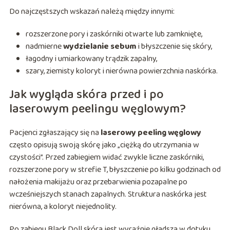
Do najczęstszych wskazań należą między innymi:
rozszerzone pory i zaskórniki otwarte lub zamknięte,
nadmierne
wydzielanie sebum
i błyszczenie się skóry,
łagodny i umiarkowany trądzik zapalny,
szary, ziemisty koloryt i nierówna powierzchnia naskórka.
Jak wygląda skóra przed i po
laserowym peelingu węglowym?
Pacjenci zgłaszający się na
laserowy peeling węglowy
często opisują swoją skórę jako „ciężką do utrzymania w
czystości”. Przed zabiegiem widać zwykle liczne zaskórniki,
rozszerzone pory w strefie T, błyszczenie po kilku godzinach od
nałożenia makijażu oraz przebarwienia pozapalne po
wcześniejszych stanach zapalnych. Struktura naskórka jest
nierówna, a koloryt niejednolity.
Po zabiegu Black Doll skóra jest wyraźnie gładsza w dotyku,