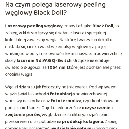
Na czym polega laserowy peeling
węglowy Black Doll?
Laserowy peeling węglowy
, znany też jako
Black Doll
, to
zabieg, w którym łączy się działanie lasera i specjalnej
koloidalnej zawiesiny węgla. Na skórę twarzy lub dekoltu
nakłada się cienką warstwę emulsji węglowej, a po jej
wniknięciu w pory i nierówności lekarz naświetla powierzchnię
skóry
laserem Nd:YAG Q-Switch
. Urządzenie emituje
światło o długości fali
1064 nm
, które jest pochłaniane przez
drobinki węgla.
Węgiel działa tu jak fotoczuły nośnik energii. Pod wpływem
wiązki światła zachodzi
fotoablacja
powierzchownej
warstwy naskórka oraz
fototermoliza
, czyli kontrolowane
podgrzanie tkanek. Daje to jednocześnie
oczyszczenie i
zwężenie porów
, wygładzenie struktury, rozjaśnienie
przebarwień oraz pobudzenie
produkcji kolagenu
. Zabieg
pomaga też ograniczyć
wydzielanie sebum
u osób z cerą