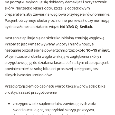
Na początku wykonuje się dokładny demakijaż i oczyszczenie
skóry. Nierzadko lekarz odtłuszcza ją dodatkowym
preparatem, aby zawiesina węglowa przylegała równomiernie.
Pacjent otrzymuje okulary ochronne, ponieważ oczy nie mogą
być narażone na działanie wiązki
Nd:YAG Q-Switch
.
Następnie aplikuje się na skórę koloidalną emulsję węglową.
Preparat jest wmasowywany w pory i nierówności, a
następnie pozostaje na powierzchni przez około
10–15 minut
.
W tym czasie drobinki węgla wnikają w zagłębienia skóry i
przygotowują ją do działania lasera. Już na tym etapie pacjent
powinien mieć za sobą kilka dni prostszej pielęgnacji, bez
silnych kwasów i retinoidów.
Przed przyjściem do gabinetu warto także wprowadzić kilka
prostych zasad przygotowania:
zrezygnować z suplementów zawierających zioła
światłouczulające, na przykład skrzyp, pokrzywa,