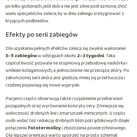
po kilku godzinach, jeśli skóra nie jest silnie podrażniona, choć
wielu specjalistów zaleca, by w dniu zabiegu zrezygnować z
kryjących podkładów.
Efekty po serii zabiegów
Dla uzyskania pełnych efektów zaleca się zwykle wykonanie
3–5 zabiegów
w odstępach około
2–3 tygodni
. Taka
częstotliwość pozwala na stopniową przebudowę naskórka i
włókien kolagenowych, a jednocześnie nie przeciąża skóry. Po
zakończonej serii skóra jest gładsza, mniej się przetłuszcza i
rzadziej pojawiają się nowe wypryski.
Pacjenci często obserwują także rozjaśnienie przebarwień
pozapalnych oraz wyrównanie kolorytu cery. Zmniejsza się
widoczność drobnych linii i zmarszczek mimicznych. U części
osób widać też redukcję drobnych blizn potrądzikowych dzięki
połączeniu
fototermolizy
i złuszczania powierzchniowego.
Dla lepszej orientacji warto spojrzeć na prosty schemat