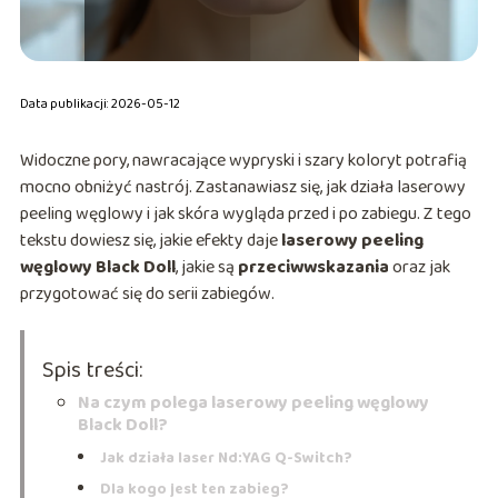
Data publikacji: 2026-05-12
Widoczne pory, nawracające wypryski i szary koloryt potrafią
mocno obniżyć nastrój. Zastanawiasz się, jak działa laserowy
peeling węglowy i jak skóra wygląda przed i po zabiegu. Z tego
tekstu dowiesz się, jakie efekty daje
laserowy peeling
węglowy Black Doll
, jakie są
przeciwwskazania
oraz jak
przygotować się do serii zabiegów.
Spis treści:
Na czym polega laserowy peeling węglowy
Black Doll?
Jak działa laser Nd:YAG Q-Switch?
Dla kogo jest ten zabieg?