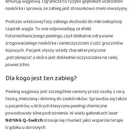
emulsją węglową. Ogranicza to ryzyko głębokich uszkodzeń
naskórka i sprawia, że zabieg jest stosunkowo mało inwazyjny.
Podczas właściwej fazy zabiegu dochodzi do mikroeksplozji
cząstek węgla. To one odpowiadają za efekt
fotomechanicznego peelingu, czyli delikatne odrywanie
zrogowaciałego naskórka i zanieczyszczeń z ujść gruczołów
łojowych. Pacjent słyszy wtedy charakterystyczne
„pstryknięcia”, a skóra jest dokładnie oczyszczana na całej
powierzchni.
Dla kogo jest ten zabieg?
Peeling węglowy jest szczególnie ceniony przez osoby z cerą
tłustą, mieszaną i skłonną do zaskórników. Sprawdza się także
u pacjentów, u których klasyczne peelingi chemiczne
powodowały silne podrażnienia. W wielu gabinetach laser
Nd:YAG Q-Switch
stosuje się również jako wsparcie terapii
trądziku u dorosłych.