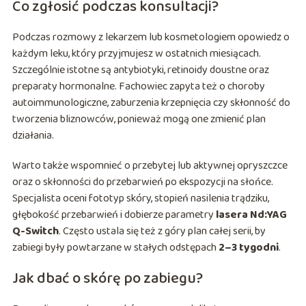
Co zgłosić podczas konsultacji?
Podczas rozmowy z lekarzem lub kosmetologiem opowiedz o
każdym leku, który przyjmujesz w ostatnich miesiącach.
Szczególnie istotne są antybiotyki, retinoidy doustne oraz
preparaty hormonalne. Fachowiec zapyta też o choroby
autoimmunologiczne, zaburzenia krzepnięcia czy skłonność do
tworzenia bliznowców, ponieważ mogą one zmienić plan
działania.
Warto także wspomnieć o przebytej lub aktywnej opryszczce
oraz o skłonności do przebarwień po ekspozycji na słońce.
Specjalista oceni fototyp skóry, stopień nasilenia trądziku,
głębokość przebarwień i dobierze parametry
lasera Nd:YAG
Q-Switch
. Często ustala się też z góry plan całej serii, by
zabiegi były powtarzane w stałych odstępach
2–3 tygodni
.
Jak dbać o skórę po zabiegu?