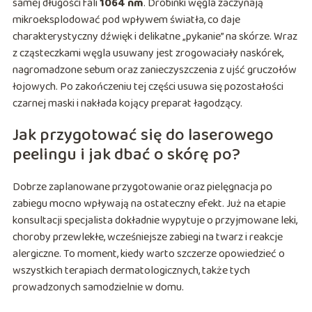
samej długości fali
1064 nm
. Drobinki węgla zaczynają
mikroeksplodować pod wpływem światła, co daje
charakterystyczny dźwięk i delikatne „pykanie” na skórze. Wraz
z cząsteczkami węgla usuwany jest zrogowaciały naskórek,
nagromadzone sebum oraz zanieczyszczenia z ujść gruczołów
łojowych. Po zakończeniu tej części usuwa się pozostałości
czarnej maski i nakłada kojący preparat łagodzący.
Jak przygotować się do laserowego
peelingu i jak dbać o skórę po?
Dobrze zaplanowane przygotowanie oraz pielęgnacja po
zabiegu mocno wpływają na ostateczny efekt. Już na etapie
konsultacji specjalista dokładnie wypytuje o przyjmowane leki,
choroby przewlekłe, wcześniejsze zabiegi na twarz i reakcje
alergiczne. To moment, kiedy warto szczerze opowiedzieć o
wszystkich terapiach dermatologicznych, także tych
prowadzonych samodzielnie w domu.