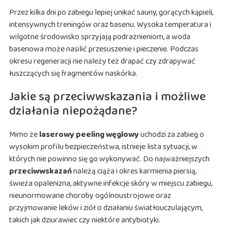
Przez kilka dni po zabiegu lepiej unikać sauny, gorących kąpieli,
intensywnych treningów oraz basenu. Wysoka temperatura i
wilgotne środowisko sprzyjają podrażnieniom, a woda
basenowa może nasilić przesuszenie i pieczenie. Podczas
okresu regeneracji nie należy też drapać czy zdrapywać
łuszczących się fragmentów naskórka.
Jakie są przeciwwskazania i możliwe
działania niepożądane?
Mimo że
laserowy peeling węglowy
uchodzi za zabieg o
wysokim profilu bezpieczeństwa, istnieje lista sytuacji, w
których nie powinno się go wykonywać. Do najważniejszych
przeciwwskazań
należą ciąża i okres karmienia piersią,
świeża opalenizna, aktywne infekcje skóry w miejscu zabiegu,
nieunormowane choroby ogólnoustrojowe oraz
przyjmowanie leków i ziół o działaniu światłouczulającym,
takich jak dziurawiec czy niektóre antybiotyki.