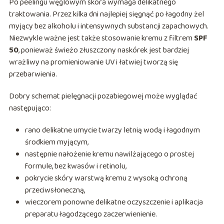
Po peelingu węglowym skóra wymaga delikatnego
traktowania. Przez kilka dni najlepiej sięgnąć po łagodny żel
myjący bez alkoholu i intensywnych substancji zapachowych.
Niezwykle ważne jest także stosowanie kremu z filtrem
SPF
50
, ponieważ świeżo złuszczony naskórek jest bardziej
wrażliwy na promieniowanie UV i łatwiej tworzą się
przebarwienia.
Dobry schemat pielęgnacji pozabiegowej może wyglądać
następująco:
rano delikatne umycie twarzy letnią wodą i łagodnym
środkiem myjącym,
następnie nałożenie kremu nawilżającego o prostej
formule, bez kwasów i retinolu,
pokrycie skóry warstwą kremu z wysoką ochroną
przeciwsłoneczną,
wieczorem ponowne delikatne oczyszczenie i aplikacja
preparatu łagodzącego zaczerwienienie.