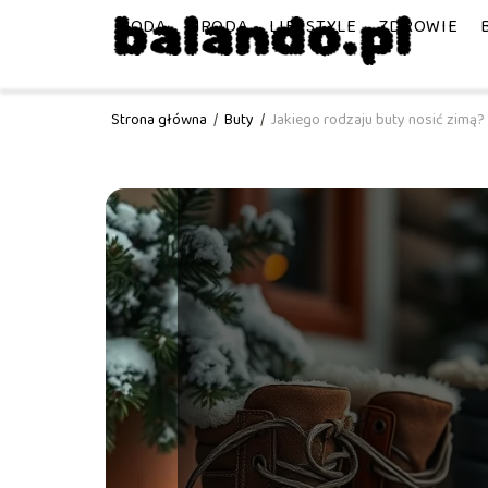
MODA
URODA
LIFESTYLE
ZDROWIE
Strona główna
/
Buty
/
Jakiego rodzaju buty nosić zimą?