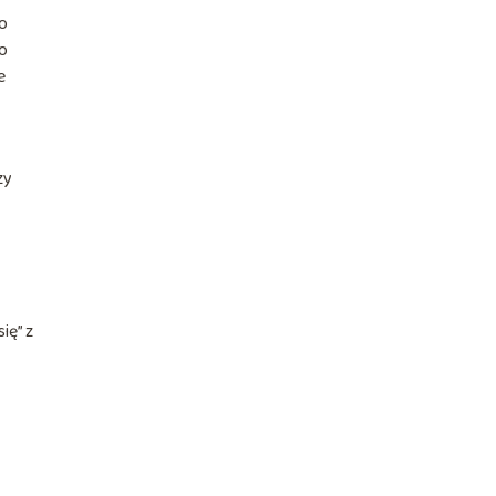
Po
o
e
zy
ię” z