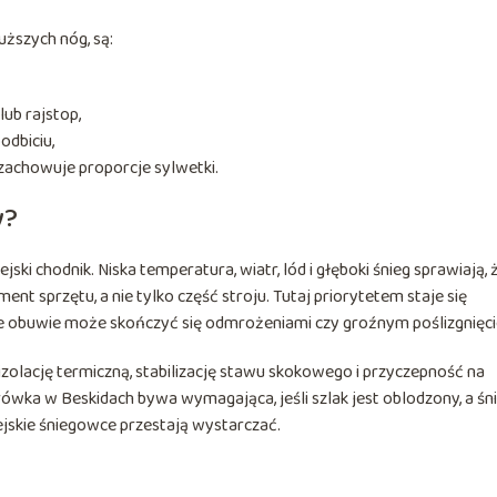
ższych nóg, są:
lub rajstop,
odbiciu,
zachowuje proporcje sylwetki.
y?
ki chodnik. Niska temperatura, wiatr, lód i głęboki śnieg sprawiają, 
nt sprzętu, a nie tylko część stroju. Tutaj priorytetem staje się
ie obuwie może skończyć się odmrożeniami czy groźnym poślizgnięc
 izolację termiczną, stabilizację stawu skokowego i przyczepność na
wka w Beskidach bywa wymagająca, jeśli szlak jest oblodzony, a śn
jskie śniegowce przestają wystarczać.