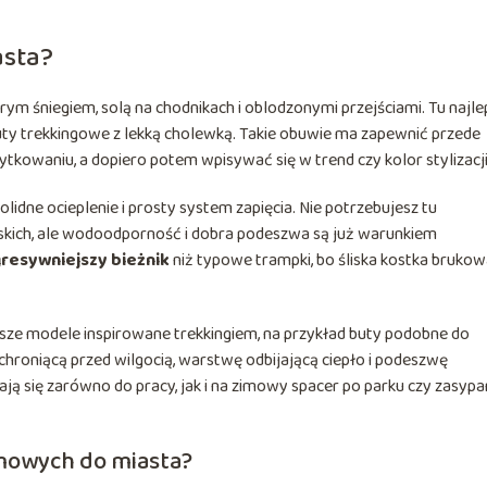
asta?
m śniegiem, solą na chodnikach i oblodzonymi przejściami. Tu najlep
uty trekkingowe z lekką cholewką. Takie obuwie ma zapewnić przede
kowaniu, a dopiero potem wpisywać się w trend czy kolor stylizacji
lidne ocieplenie i prosty system zapięcia. Nie potrzebujesz tu
kich, ale wodoodporność i dobra podeszwa są już warunkiem
resywniejszy bieżnik
niż typowe trampki, bo śliska kostka brukowa
sze modele inspirowane trekkingiem, na przykład buty podobne do
hroniącą przed wilgocią, warstwę odbijającą ciepło i podeszwę
ją się zarówno do pracy, jak i na zimowy spacer po parku czy zasyp
imowych do miasta?