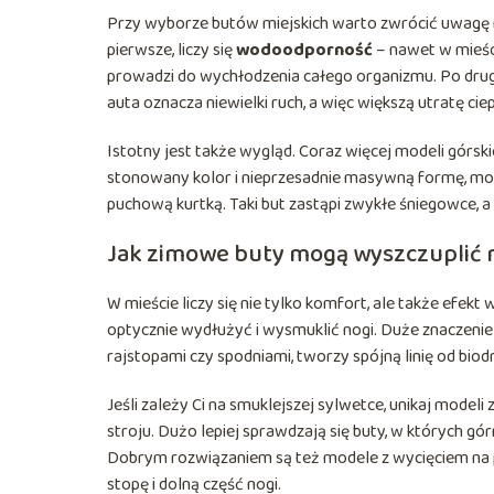
Przy wyborze butów miejskich warto zwrócić uwagę na
pierwsze, liczy się
wodoodporność
– nawet w mieśc
prowadzi do wychłodzenia całego organizmu. Po drugie
auta oznacza niewielki ruch, a więc większą utratę ciep
Istotny jest także wygląd. Coraz więcej modeli górs
stonowany kolor i nieprzesadnie masywną formę, mo
puchową kurtką. Taki but zastąpi zwykłe śniegowce, 
Jak zimowe buty mogą wyszczuplić 
W mieście liczy się nie tylko komfort, ale także efek
optycznie wydłużyć i wysmuklić nogi. Duże znaczenie 
rajstopami czy spodniami, tworzy spójną linię od biod
Jeśli zależy Ci na smuklejszej sylwetce, unikaj mode
stroju. Dużo lepiej sprawdzają się buty, w których gór
Dobrym rozwiązaniem są też modele z wycięciem na po
stopę i dolną część nogi.