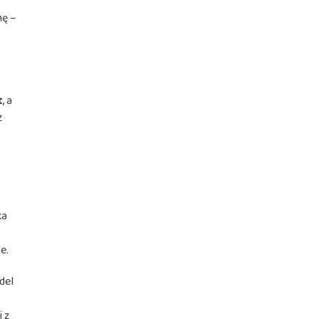
nę –
t
, a
z
ka
e.
del
 z