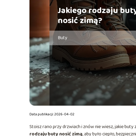
Jakiego rodzaju but
nosić zimą?
Buty
Data publikacji: 2026-04-02
Stoisz rano przy drzwiach i znów nie wiesz, jakie buty 
rodzaju buty nosić zimą
, aby było ciepło, bezpiecz