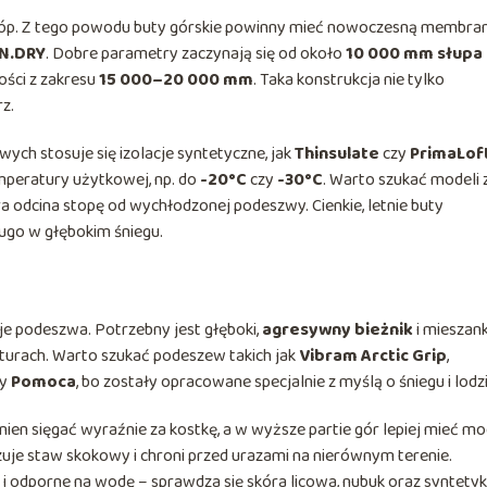
stóp. Z tego powodu buty górskie powinny mieć nowoczesną membra
N.DRY
. Dobre parametry zaczynają się od około
10 000 mm słupa
ości z zakresu
15 000–20 000 mm
. Taka konstrukcja nie tylko
z.
wych stosuje się izolacje syntetyczne, jak
Thinsulate
czy
PrimaLof
mperatury użytkowej, np. do
-20°C
czy
-30°C
. Warto szukać modeli 
a odcina stopę od wychłodzonej podeszwy. Cienkie, letnie buty
ugo w głębokim śniegu.
e podeszwa. Potrzebny jest głęboki,
agresywny bieżnik
i mieszan
turach. Warto szukać podeszew takich jak
Vibram Arctic Grip
,
zy
Pomoca
, bo zostały opracowane specjalnie z myślą o śniegu i lodzi
ien sięgać wyraźnie za kostkę, a w wyższe partie gór lepiej mieć mo
zuje staw skokowy i chroni przed urazami na nierównym terenie.
 i odporne na wodę – sprawdza się skóra licowa, nubuk oraz syntetyki