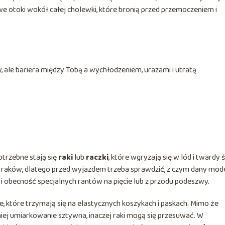
toki wokół całej cholewki, które bronią przed przemoczeniem i
 ale bariera między Tobą a wychłodzeniem, urazami i utratą
trzebne stają się
raki
lub
raczki
, które wgryzają się w lód i twardy ś
aków, dlatego przed wyjazdem trzeba sprawdzić, z czym dany mod
 obecność specjalnych rantów na pięcie lub z przodu podeszwy.
 które trzymają się na elastycznych koszykach i paskach. Mimo że
ej umiarkowanie sztywna, inaczej raki mogą się przesuwać. W