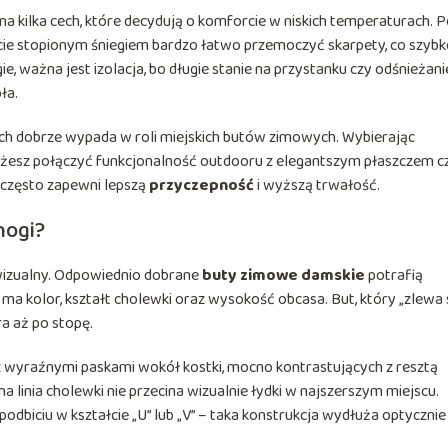
 kilka cech, które decydują o komforcie w niskich temperaturach. 
ie stopionym śniegiem bardzo łatwo przemoczyć skarpety, co szybk
, ważna jest izolacja, bo długie stanie na przystanku czy odśnieżani
ła.
kich dobrze wypada w roli miejskich butów zimowych. Wybierając
żesz połączyć funkcjonalność outdooru z elegantszym płaszczem c
a często zapewni lepszą
przyczepność
i wyższą trwałość.
nogi?
t wizualny. Odpowiednio dobrane
buty zimowe damskie
potrafią
ma kolor, kształt cholewki oraz wysokość obcasa. But, który „zlewa s
ra aż po stopę.
li z wyraźnymi paskami wokół kostki, mocno kontrastujących z resztą
na linia cholewki nie przecina wizualnie łydki w najszerszym miejscu.
dbiciu w kształcie „U” lub „V” – taka konstrukcja wydłuża optycznie