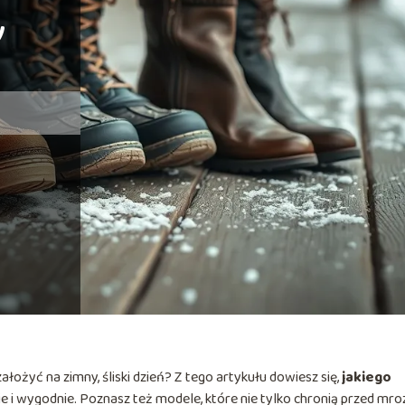
y
założyć na zimny, śliski dzień? Z tego artykułu dowiesz się,
jakiego
nie i wygodnie. Poznasz też modele, które nie tylko chronią przed mr