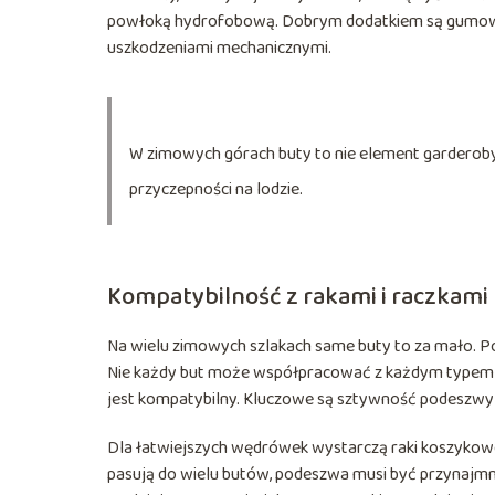
powłoką hydrofobową. Dobrym dodatkiem są gumowe o
uszkodzeniami mechanicznymi.
W zimowych górach buty to nie element garderoby,
przyczepności na lodzie.
Kompatybilność z rakami i raczkami
Na wielu zimowych szlakach same buty to za mało. Po
Nie każdy but może współpracować z każdym typem r
jest kompatybilny. Kluczowe są sztywność podeszwy i
Dla łatwiejszych wędrówek wystarczą raki koszykowe,
pasują do wielu butów, podeszwa musi być przynajmni