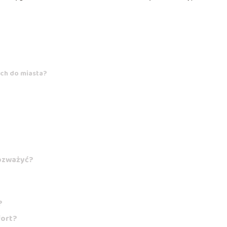
ch do miasta?
ozważyć?
?
fort?