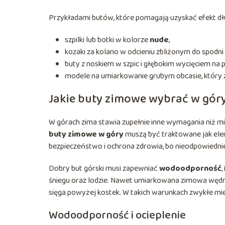
Przykładami butów, które pomagają uzyskać efekt dłu
szpilki lub botki w kolorze
nude
,
kozaki za kolano w odcieniu zbliżonym do spodni 
buty z noskiem w szpic i głębokim wycięciem na p
modele na umiarkowanie grubym obcasie, który 
Jakie buty zimowe wybrać w gór
W górach zima stawia zupełnie inne wymagania niż miejs
buty zimowe w góry
muszą być traktowane jak eleme
bezpieczeństwo i ochrona zdrowia, bo nieodpowiedn
Dobry but górski musi zapewniać
wodoodporność
,
śniegu oraz lodzie. Nawet umiarkowana zimowa wędró
sięga powyżej kostek. W takich warunkach zwykłe mie
Wodoodporność i ocieplenie