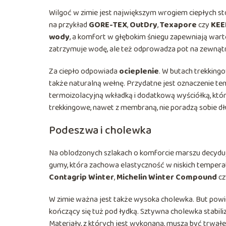
Wilgoć w zimie jest największym wrogiem ciepłych 
na przykład
GORE-TEX
,
OutDry
,
Texapore
czy
KEE
wody
, a komfort w głębokim śniegu zapewniają wart
zatrzymuje wodę, ale też odprowadza pot na zewnątr
Za ciepło odpowiada
ocieplenie
. W butach trekkingo
także naturalną wełnę. Przydatne jest oznaczenie te
termoizolacyjną wkładką i dodatkową wyściółką, któr
trekkingowe, nawet z membraną, nie poradzą sobie dł
Podeszwa i cholewka
Na oblodzonych szlakach o komforcie marszu decyduj
gumy, która zachowa elastyczność w niskich tempera
Contagrip Winter
,
Michelin Winter Compound
c
W zimie ważna jest także wysoka cholewka. But powin
kończący się tuż pod łydką. Sztywna cholewka stabili
Materiały, z których jest wykonana, muszą być trwałe