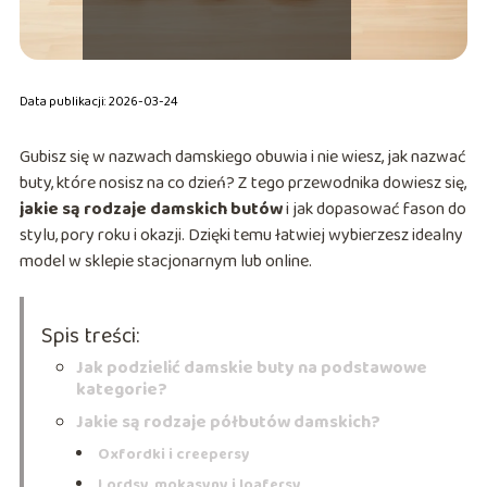
Data publikacji: 2026-03-24
Gubisz się w nazwach damskiego obuwia i nie wiesz, jak nazwać
buty, które nosisz na co dzień? Z tego przewodnika dowiesz się,
jakie są rodzaje damskich butów
i jak dopasować fason do
stylu, pory roku i okazji. Dzięki temu łatwiej wybierzesz idealny
model w sklepie stacjonarnym lub online.
Spis treści:
Jak podzielić damskie buty na podstawowe
kategorie?
Jakie są rodzaje półbutów damskich?
Oxfordki i creepersy
Lordsy, mokasyny i loafersy