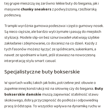
tej grupie mieszczą się zarówno lekkie buty do biegania, jak i
masywne
chunky sneakers
z podwyższoną, rzeźbiarską
podeszwą.
Trampki wyróżnia gumowa podeszwa i często gumowy nosek.
Są nieco cięższe, ale bardzo wytrzymałe i pasują do miejskich
stylizacji. Modele slip‑on bez sznurowadeł ułatwiają szybkie
zakładanie i zdejmowanie, co docenisz na co dzień. Każdy z
tych fasonów możesz łączyć ze spódnicami, sukienkami, a
nawet ze spodniami w kant, jeśli stawiasz na nowoczesną
interpretację stylu smart casual.
Specjalistyczne buty bokserskie
W sportach walki, takich jak boks, potrzebne jest obuwie o
zupełnie innej konstrukcji niż na siłownię czy do biegania.
Buty
bokserskie damskie
muszą zapewniać stabilność stawu
skokowego, dobrą przyczepność do podłoża i odpowiednią
pracę śródstopia. To wszystko wpływa na dynamikę ruchu w