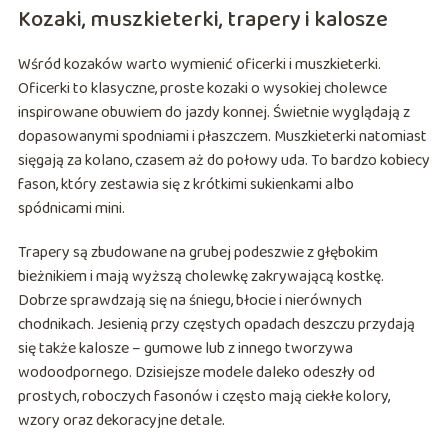
Kozaki, muszkieterki, trapery i kalosze
Wśród kozaków warto wymienić oficerki i muszkieterki.
Oficerki to klasyczne, proste kozaki o wysokiej cholewce
inspirowane obuwiem do jazdy konnej. Świetnie wyglądają z
dopasowanymi spodniami i płaszczem. Muszkieterki natomiast
sięgają za kolano, czasem aż do połowy uda. To bardzo kobiecy
fason, który zestawia się z krótkimi sukienkami albo
spódnicami mini.
Trapery są zbudowane na grubej podeszwie z głębokim
bieżnikiem i mają wyższą cholewkę zakrywającą kostkę.
Dobrze sprawdzają się na śniegu, błocie i nierównych
chodnikach. Jesienią przy częstych opadach deszczu przydają
się także kalosze – gumowe lub z innego tworzywa
wodoodpornego. Dzisiejsze modele daleko odeszły od
prostych, roboczych fasonów i często mają ciekłe kolory,
wzory oraz dekoracyjne detale.