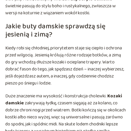
świetnie pasują do stylu boho i rustykalnego, zwłaszcza w
wersji na koturnie z wiązaniem wokół kostki.
Jakie buty damskie sprawdzą się
jesienią i zimą?
Kiedy robi się chłodniej, priorytetem staje się ciepło i ochrona
przed wilgocią. Jesienią królują różne rodzaje botków, a zimą
do gry wchodzą dłuższe kozaki i ocieplane trapery. Warto
dobrać fason do tego, jak spędzasz dzień – inaczej wybierzesz,
jeśli dojeżdżasz autem, a inaczej, gdy codziennie chodzisz
pieszo po śniegu i lodzie.
Duże znaczenie ma wysokość i konstrukcja cholewki.
Kozaki
damskie
zakrywają łydkę, czasem sięgają aż za kolano, co
dobrze chroni nogi przed wiatrem. Botki kończą się w okolicach
kostki albo nieco wyżej, więc są uniwersalne i pasują zarówno
do spodni, jak i spódnic midi. Na skute lodem chodniki lepsze