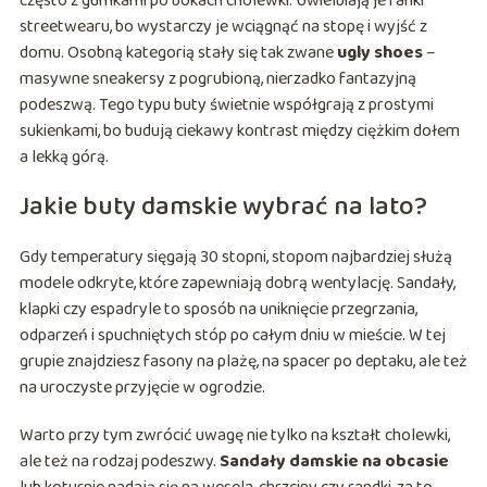
często z gumkami po bokach cholewki. Uwielbiają je fanki
streetwearu, bo wystarczy je wciągnąć na stopę i wyjść z
domu. Osobną kategorią stały się tak zwane
ugly shoes
–
masywne sneakersy z pogrubioną, nierzadko fantazyjną
podeszwą. Tego typu buty świetnie współgrają z prostymi
sukienkami, bo budują ciekawy kontrast między ciężkim dołem
a lekką górą.
Jakie buty damskie wybrać na lato?
Gdy temperatury sięgają 30 stopni, stopom najbardziej służą
modele odkryte, które zapewniają dobrą wentylację. Sandały,
klapki czy espadryle to sposób na uniknięcie przegrzania,
odparzeń i spuchniętych stóp po całym dniu w mieście. W tej
grupie znajdziesz fasony na plażę, na spacer po deptaku, ale też
na uroczyste przyjęcie w ogrodzie.
Warto przy tym zwrócić uwagę nie tylko na kształt cholewki,
ale też na rodzaj podeszwy.
Sandały damskie na obcasie