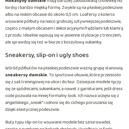
Mokasyny damskie
mają bardziej zabudowaną cholewkę niż
lordsy i bardzo miękką formę. Zwykle są na płaskiej podeszwie
albo na niskim obcasie do około 0,5 cm. Loafersy z kolei to
wsuwane półbuty na nieco grubszej, sztywniejszej podeszwie,
często z małym obcasem i dekoracyjnymi frędzlami lub klamrą
z przodu. Idealnie wpisują się w jesienne stylizacje z trenczem,
ale sprawdzą się też w biurze z koszulową sukienką.
Sneakersy, slip‑on i ugly shoes
Wśród półbutów na płaskiej podeszwie ważną grupę stanowią
sneakersy damskie
. To sportowe obuwie, które przeniosło
się z sali treningowej na ulice i do biur. Dzisiejsze modele łączy
się ze spódnicami, sukienkami, a nawet z garniturami, jeśli dress
code pozwala na mniej formalny look. Ich nazwa wzięła się z
angielskiego „sneak” i odnosi się do cichego poruszania się
dzięki elastycznej podeszwie.
Buty typu slip‑on to wsuwane modele bez sznurowadeł,