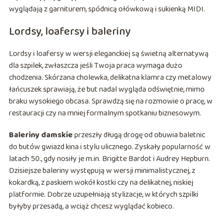
wyglądają z garniturem, spódnicą ołówkową i sukienką MIDI.
Lordsy, loafersy i baleriny
Lordsy i loafersy w wersji eleganckiej są świetną alternatywą
dla szpilek, zwłaszcza jeśli Twoja praca wymaga dużo
chodzenia. Skórzana cholewka, delikatna klamra czy metalowy
łańcuszek sprawiają, że but nadal wygląda odświętnie, mimo
braku wysokiego obcasa. Sprawdzą się na rozmowie o pracę, w
restauracji czy na mniej formalnym spotkaniu biznesowym.
Baleriny damskie
przeszły długą drogę od obuwia baletnic
do butów gwiazd kina i stylu ulicznego. Zyskały popularność w
latach 50., gdy nosiły je m.in. Brigitte Bardot i Audrey Hepburn.
Dzisiejsze baleriny występują w wersji minimalistycznej, z
kokardką, z paskiem wokół kostki czy na delikatnej, niskiej
platformie. Dobrze uzupełniają stylizacje, w których szpilki
byłyby przesadą, a wciąż chcesz wyglądać kobieco.