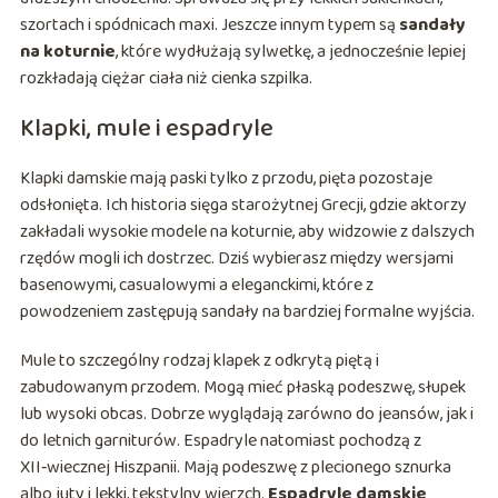
szortach i spódnicach maxi. Jeszcze innym typem są
sandały
na koturnie
, które wydłużają sylwetkę, a jednocześnie lepiej
rozkładają ciężar ciała niż cienka szpilka.
Klapki, mule i espadryle
Klapki damskie mają paski tylko z przodu, pięta pozostaje
odsłonięta. Ich historia sięga starożytnej Grecji, gdzie aktorzy
zakładali wysokie modele na koturnie, aby widzowie z dalszych
rzędów mogli ich dostrzec. Dziś wybierasz między wersjami
basenowymi, casualowymi a eleganckimi, które z
powodzeniem zastępują sandały na bardziej formalne wyjścia.
Mule to szczególny rodzaj klapek z odkrytą piętą i
zabudowanym przodem. Mogą mieć płaską podeszwę, słupek
lub wysoki obcas. Dobrze wyglądają zarówno do jeansów, jak i
do letnich garniturów. Espadryle natomiast pochodzą z
XII‑wiecznej Hiszpanii. Mają podeszwę z plecionego sznurka
albo juty i lekki, tekstylny wierzch.
Espadryle damskie