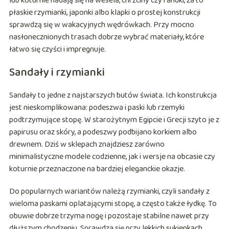
lub koturnie nadają się na wesela, chrzciny czy randki, za to
płaskie rzymianki, japonki albo klapki o prostej konstrukcji
sprawdzą się w wakacyjnych wędrówkach. Przy mocno
nasłonecznionych trasach dobrze wybrać materiały, które
łatwo się czyści i impregnuje.
Sandały i rzymianki
Sandały to jedne z najstarszych butów świata. Ich konstrukcja
jest nieskomplikowana: podeszwa i paski lub rzemyki
podtrzymujące stopę. W starożytnym Egipcie i Grecji szyto je z
papirusu oraz skóry, a podeszwy podbijano korkiem albo
drewnem. Dziś w sklepach znajdziesz zarówno
minimalistyczne modele codzienne, jak i wersje na obcasie czy
koturnie przeznaczone na bardziej eleganckie okazje.
Do popularnych wariantów należą rzymianki, czyli sandały z
wieloma paskami oplatającymi stopę, a często także łydkę. To
obuwie dobrze trzyma nogę i pozostaje stabilne nawet przy
dłuższym chodzeniu. Sprawdza się przy lekkich sukienkach,