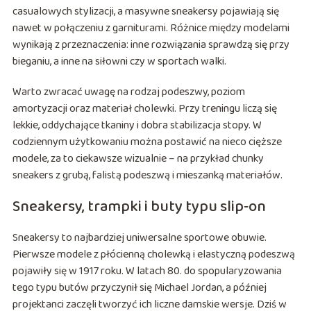
casualowych stylizacji, a masywne sneakersy pojawiają się
nawet w połączeniu z garniturami. Różnice między modelami
wynikają z przeznaczenia: inne rozwiązania sprawdzą się przy
bieganiu, a inne na siłowni czy w sportach walki.
Warto zwracać uwagę na rodzaj podeszwy, poziom
amortyzacji oraz materiał cholewki. Przy treningu liczą się
lekkie, oddychające tkaniny i dobra stabilizacja stopy. W
codziennym użytkowaniu można postawić na nieco cięższe
modele, za to ciekawsze wizualnie – na przykład chunky
sneakers z grubą, falistą podeszwą i mieszanką materiałów.
Sneakersy, trampki i buty typu slip‑on
Sneakersy to najbardziej uniwersalne sportowe obuwie.
Pierwsze modele z płócienną cholewką i elastyczną podeszwą
pojawiły się w 1917 roku. W latach 80. do spopularyzowania
tego typu butów przyczynił się Michael Jordan, a później
projektanci zaczęli tworzyć ich liczne damskie wersje. Dziś w