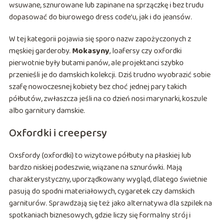
wsuwane, sznurowane lub zapinane na sprzączkę i bez trudu
dopasować do biurowego dress code’u, jak i do jeansów.
W tej kategorii pojawia się sporo nazw zapożyczonych z
męskiej garderoby.
Mokasyny
, loafersy czy oxfordki
pierwotnie były butami panów, ale projektanci szybko
przenieśli je do damskich kolekcji. Dziś trudno wyobrazić sobie
szafę nowoczesnej kobiety bez choć jednej pary takich
półbutów, zwłaszcza jeśli na co dzień nosi marynarki, koszule
albo garnitury damskie.
Oxfordki i creepersy
Oxsfordy (oxfordki) to wizytowe półbuty na płaskiej lub
bardzo niskiej podeszwie, wiązane na sznurówki. Mają
charakterystyczny, uporządkowany wygląd, dlatego świetnie
pasują do spodni materiałowych, cygaretek czy damskich
garniturów. Sprawdzają się też jako alternatywa dla szpilek na
spotkaniach biznesowych, gdzie liczy się formalny strój i