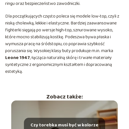
ringu oraz bezpieczeństwo zawodniczki.
Dla początkujących często poleca się modele low‑top, czyli z
niską cholewką, lekkie i elastyczne. Bardziej zaawansowane
fighterki sięgają po wersje high‑top, sznurowane wysoko,
które mocno stabilizują kostkę. Podeszwa bywa płaska i
wymusza pracę na śródstopiu, co poprawia szybkość
poruszania się. Wysokiej klasy buty produkuje m.in. marka
Leone 1947
, łącząca naturalną skórę i trwałe materiały
syntetyczne z ergonomicznym kształtem i dopracowaną
estetyką.
Zobacz także:
Czy torebka musi być w kolorze