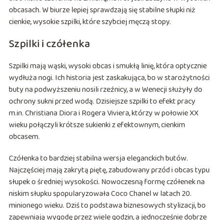
obcasach. W biurze lepiej sprawdzają się stabilne słupki niż
cienkie, wysokie szpilki, które szybciej męczą stopy.
Szpilki i czółenka
Szpilki mają wąski, wysoki obcas i smukłą linię, która optycznie
wydłuża nogi. Ich historia jest zaskakująca, bo w starożytności
buty na podwyższeniu nosili rzeźnicy, a w Wenecji służyły do
ochrony sukni przed wodą. Dzisiejsze szpilki to efekt pracy
m.in. Christiana Diora i Rogera Viviera, którzy w połowie XX
wieku połączyli krótsze sukienki z efektownym, cienkim
obcasem.
Czółenka to bardziej stabilna wersja eleganckich butów.
Najczęściej mają zakrytą piętę, zabudowany przód i obcas typu
słupek o średniej wysokości. Nowoczesną formę czółenek na
niskim słupku spopularyzowała Coco Chanel w latach 20.
minionego wieku. Dziś to podstawa biznesowych stylizacji, bo
zapewniają wygodę przez wiele godzin, a jednocześnie dobrze