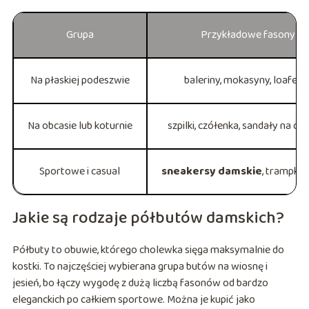
Grupa
Przykładowe fasony
Na płaskiej podeszwie
baleriny, mokasyny, loafers
Na obcasie lub koturnie
szpilki, czółenka, sandały na ob
Sportowe i casual
sneakersy damskie
, trampki, 
Jakie są rodzaje półbutów damskich?
Półbuty to obuwie, którego cholewka sięga maksymalnie do
kostki. To najczęściej wybierana grupa butów na wiosnę i
jesień, bo łączy wygodę z dużą liczbą fasonów od bardzo
eleganckich po całkiem sportowe. Można je kupić jako