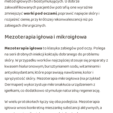
metod igłowych i biostymulujących. U dobrze
zakwalifikowanych pacjentów potrafią one wyraźnie
zmniejszyć
worki pod oczami
, poprawić napięcie skóry i
rozjaśnić cienie, przy krótszej rekonwalescencji niż po
zabiegach chirurgicznych.
Mezoterapia igłowa i mikroigłowa
Mezoterapia igłowa
to klasyka zabiegów pod oczy. Polega
na serii drobnych iniekcji koktajlu dobranego do problemu
skóry. W przypadku worków najczęściej stosuje się preparaty z
kwasem hialuronowym, bursztynianem sodu, witaminami i
antyoksydantami, które poprawiają nawilżenie, kolor i
sprężystość skóry. Mezoterapia mikroigłowa (na przykład
Dermapen) wykorzystuje mikronakłucia urządzeniem z
igiełkami, co dodatkowo stymuluje naturalną regenerację.
W wielu protokołach łączy się oba podejścia. Mezoterapia
igłowa wnosi konkretną mieszankę substancji aktywnych, a