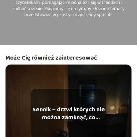
czytelnikami, pomagając im odnaleźć się w trendach i
zadbać o siebie. Skupiamy się na tym, by złożone tematy
przedstawiać w prosty i przystępny sposób.
Może Cię również zainteresować
Sennik – drzwi których nie
można zamknąć, co
oznaczają?