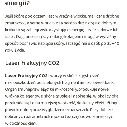
energii?
Jeśli skóra pod oczami jest wyraźnie wiotka, ma liczne drobne
zmarszczki, a same worki nie są bardzo duże, często dobrym
krokiem są zabiegi wykorzystujące energię – fale radiowe lub
laser. Dają one silną stymulację kolagenu i mogą w wyraźny
sposób poprawić napięcie skóry, szczególnie u osób po 35–40
roku życia.
Laser frakcyjny CO2
Laser frakcyjny CO2
tworzy w skórze gęstą sieć
mikrouszkodzeń oddzielonych fragmentami zdrowej tkanki.
Organizm „naprawiając” te mikrostrefy, produkuje nowe
włókna kolagenowe, skóra grubieje i napina się. W okolicy oka
przekłada się to na mniejszą wiotkość, delikatny efekt liftingu
powieki dolnej oraz wygładzenie zmarszczek. Przy dobrze
dobranych parametrach można też częściowo zmniejszyć
widoczność cieni.