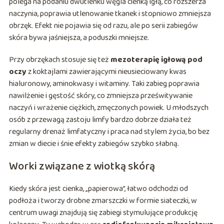
polega na podaniu dwutlenku węgla cienką igłą, co rozszerza
naczynia, poprawia utlenowanie tkanek i stopniowo zmniejsza
obrzęk. Efekt nie pojawia się od razu, ale po serii zabiegów
skóra bywa jaśniejsza, a poduszki mniejsze.
Przy obrzękach stosuje się też
mezoterapię igłową pod
oczy
z koktajlami zawierającymi nieusieciowany kwas
hialuronowy, aminokwasy i witaminy. Taki zabieg poprawia
nawilżenie i gęstość skóry, co zmniejsza prześwitywanie
naczyń i wrażenie ciężkich, zmęczonych powiek. U młodszych
osób z przewagą zastoju limfy bardzo dobrze działa też
regularny drenaż limfatyczny i praca nad stylem życia, bo bez
zmian w diecie i śnie efekty zabiegów szybko słabną.
Worki związane z wiotką skórą
Kiedy skóra jest cienka, „papierowa”, łatwo odchodzi od
podłoża i tworzy drobne zmarszczki w formie siateczki, w
centrum uwagi znajdują się zabiegi stymulujące produkcję