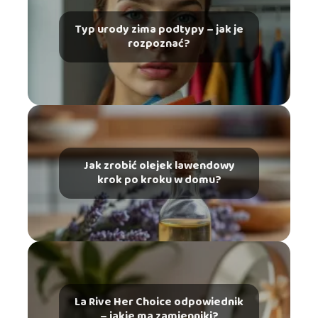
Typ urody zima podtypy – jak je
rozpoznać?
Jak zrobić olejek lawendowy
krok po kroku w domu?
La Rive Her Choice odpowiednik
– jakie ma zamienniki?