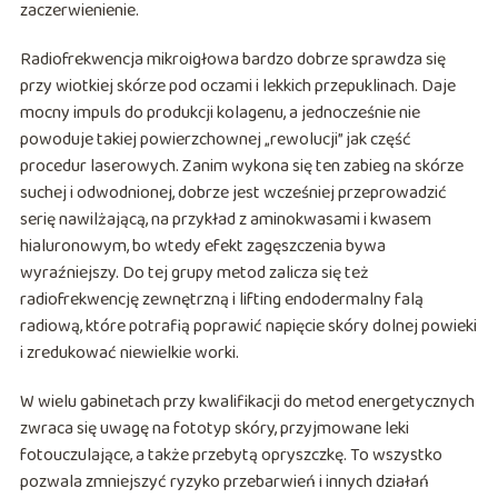
zaczerwienienie.
Radiofrekwencja mikroigłowa bardzo dobrze sprawdza się
przy wiotkiej skórze pod oczami i lekkich przepuklinach. Daje
mocny impuls do produkcji kolagenu, a jednocześnie nie
powoduje takiej powierzchownej „rewolucji” jak część
procedur laserowych. Zanim wykona się ten zabieg na skórze
suchej i odwodnionej, dobrze jest wcześniej przeprowadzić
serię nawilżającą, na przykład z aminokwasami i kwasem
hialuronowym, bo wtedy efekt zagęszczenia bywa
wyraźniejszy. Do tej grupy metod zalicza się też
radiofrekwencję zewnętrzną i lifting endodermalny falą
radiową, które potrafią poprawić napięcie skóry dolnej powieki
i zredukować niewielkie worki.
W wielu gabinetach przy kwalifikacji do metod energetycznych
zwraca się uwagę na fototyp skóry, przyjmowane leki
fotouczulające, a także przebytą opryszczkę. To wszystko
pozwala zmniejszyć ryzyko przebarwień i innych działań