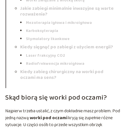
Worki związane z wiotką skórą
Jakie zabiegi minimalnie inwazyjne są warte
rozważenia?
Mezoterapia igłowa i mikroigłowa
Karboksyterapia
Stymulatory tkankowe
Kiedy sięgnąć po zabiegi z użyciem energii?
Laser frakcyjny CO2
Radiofrekwencja mikroigłowa
Kiedy zabieg chirurgiczny na worki pod
oczami ma sens?
Skąd biorą się worki pod oczami?
Najpierw trzeba ustalić, z czym dokładnie masz problem. Pod
jedną nazwą
worki pod oczami
kryją się zupełnie różne
sytuacje. U części osób to przede wszystkim obrzęk