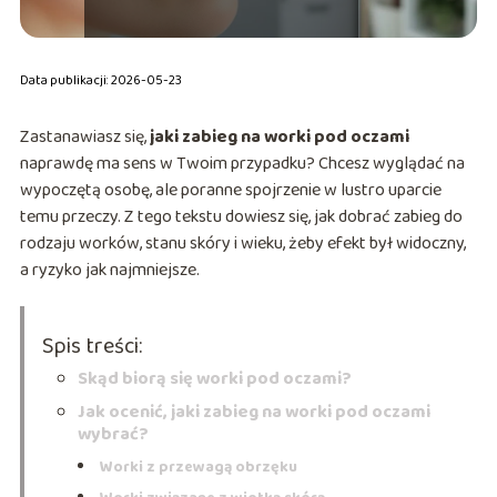
Data publikacji: 2026-05-23
Zastanawiasz się,
jaki zabieg na worki pod oczami
naprawdę ma sens w Twoim przypadku? Chcesz wyglądać na
wypoczętą osobę, ale poranne spojrzenie w lustro uparcie
temu przeczy. Z tego tekstu dowiesz się, jak dobrać zabieg do
rodzaju worków, stanu skóry i wieku, żeby efekt był widoczny,
a ryzyko jak najmniejsze.
Spis treści:
Skąd biorą się worki pod oczami?
Jak ocenić, jaki zabieg na worki pod oczami
wybrać?
Worki z przewagą obrzęku