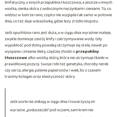
limfatyczny, u innych przepuklina tłuszczowa, a jeszcze u innych
wiotka, cienka skóra z widocznymi naczynkami i cieniami. To, co
widzisz w lustrze rano, często nie wygląda tak samo w połowie
dnia, co też daje wskazówkę, gdzie leży źródło kłopotu.
Jeśli opuchlizna rano jest duża, a w ciągu dnia wyraźnie maleje,
zwykle dominuje zastój limfy i zatrzymywanie wody. Gdy
wypukłość pod dolną powieką utrzymuje się stale, nawet po
wyspaniu i zmianie diety, częściej chodzi o
przepukliny
tłuszczowe
albo wiotką skórę, która nie utrzymuje tkanki w
prawidłowej pozycji. Swoje robi też genetyka, choroby nerek
czy serca, alergie, palenie papierosów i wiek, bo z czasem
tracimy kolagen oraz elastyczność skóry.
Jeśli worki nie znikają w ciągu dnia i towarzyszą im
wyraźne „poduszeczki” pod oczami, sam krem nie