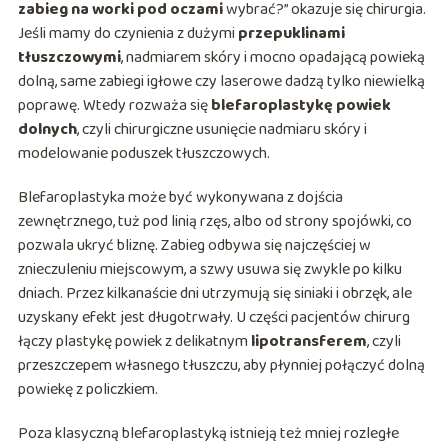
zabieg na worki pod oczami
wybrać?” okazuje się chirurgia.
Jeśli mamy do czynienia z dużymi
przepuklinami
tłuszczowymi
, nadmiarem skóry i mocno opadającą powieką
dolną, same zabiegi igłowe czy laserowe dadzą tylko niewielką
poprawę. Wtedy rozważa się
blefaroplastykę powiek
dolnych
, czyli chirurgiczne usunięcie nadmiaru skóry i
modelowanie poduszek tłuszczowych.
Blefaroplastyka może być wykonywana z dojścia
zewnętrznego, tuż pod linią rzęs, albo od strony spojówki, co
pozwala ukryć bliznę. Zabieg odbywa się najczęściej w
znieczuleniu miejscowym, a szwy usuwa się zwykle po kilku
dniach. Przez kilkanaście dni utrzymują się siniaki i obrzęk, ale
uzyskany efekt jest długotrwały. U części pacjentów chirurg
łączy plastykę powiek z delikatnym
lipotransferem
, czyli
przeszczepem własnego tłuszczu, aby płynniej połączyć dolną
powiekę z policzkiem.
Poza klasyczną blefaroplastyką istnieją też mniej rozległe