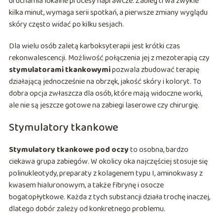
uruchamia lokalne procesy naprawcze. Zabieg trwa zwykle
kilka minut, wymaga serii spotkań, a pierwsze zmiany wyglądu
skóry często widać po kilku sesjach.
Dla wielu osób zaletą karboksyterapii jest krótki czas
rekonwalescencji. Możliwość połączenia jej z mezoterapią czy
stymulatorami tkankowymi
pozwala zbudować terapię
działającą jednocześnie na obrzęk, jakość skóry i koloryt. To
dobra opcja zwłaszcza dla osób, które mają widoczne worki,
ale nie są jeszcze gotowe na zabiegi laserowe czy chirurgię.
Stymulatory tkankowe
Stymulatory tkankowe pod oczy
to osobna, bardzo
ciekawa grupa zabiegów. W okolicy oka najczęściej stosuje się
polinukleotydy, preparaty z kolagenem typu I, aminokwasy z
kwasem hialuronowym, a także fibrynę i osocze
bogatopłytkowe. Każda z tych substancji działa trochę inaczej,
dlatego dobór zależy od konkretnego problemu.