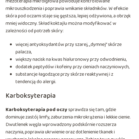
mezoterapia mikroigłowa powoduje kontrolowane
mikrouszkodzenia i poprawia wnikanie składników. W efekcie
skóra pod oczami staje się gęstsza, lepiej odżywiona, a obrzęk
mniej widoczny. Skład koktajlu można modyfikować w
zależności od potrzeb skóry:
więcej antyoksydantów przy szarej, „dymnej” skórze
palacza,
większy nacisk na kwas hialuronowy przy odwodnieniu,
dodatek peptydów i kofeiny przy cieniach naczyniowych,
substancje łagodzące przy skórze reaktywnej i z
tendencją do alergii.
Karboksyterapia
Karboksyterapia pod oczy
sprawdza się tam, gdzie
dominuje zastój limfy, zaburzenia mikrokrążenia i lekkie cienie.
Dwutlenek węgla wprowadzony podskórnie rozszerza
naczynia, poprawia ukrwienie oraz dotlenienie tkanek i