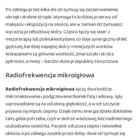
Po zabiegu przez kilka dni utrzymują się zaczerwienienie,
obrzęk i drobne strupki. Wymaga to krótkiej przerwy od
makijażu i ekspozycji na słońce, ale w zamian otrzymujesz
wyraźną przebudowę skóry. Często łączy się laser z
mezoterapią lub polinukleotydami, co daje synergiczny efekt
gęstszej, bardziej napiętej skóry i mniejszych worków.
Wskazaniami są głównie wiotkość, zmarszczki i utrata
jędrności, a mniej – bardzo duże przepukliny tłuszczowe.
Radiofrekwencja mikroigłowa
Radiofrekwencja mikroigłowa
łączy dwa bodźce:
mikronakłuwanie i podgrzewanie tkanek falą radiową. Igły
wprowadzane są na ustaloną głębokość, a w ich szczycie
pojawia się impuls cieplny. Dzięki temu energia działa dokładnie
tam, gdzie potrzeba, czyli w skórze właściwej, bez nadmiernego
uszkadzania naskórka. Pacjent odczuwa ciepło i niewielkie
ukłucia, a po zabiegu zwykle przez dobę–dwie utrzymuje się