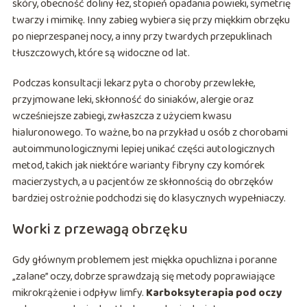
skóry, obecność doliny łez, stopień opadania powieki, symetrię
twarzy i mimikę. Inny zabieg wybiera się przy miękkim obrzęku
po nieprzespanej nocy, a inny przy twardych przepuklinach
tłuszczowych, które są widoczne od lat.
Podczas konsultacji lekarz pyta o choroby przewlekłe,
przyjmowane leki, skłonność do siniaków, alergie oraz
wcześniejsze zabiegi, zwłaszcza z użyciem kwasu
hialuronowego. To ważne, bo na przykład u osób z chorobami
autoimmunologicznymi lepiej unikać części autologicznych
metod, takich jak niektóre warianty fibryny czy komórek
macierzystych, a u pacjentów ze skłonnością do obrzęków
bardziej ostrożnie podchodzi się do klasycznych wypełniaczy.
Worki z przewagą obrzęku
Gdy głównym problemem jest miękka opuchlizna i poranne
„zalane” oczy, dobrze sprawdzają się metody poprawiające
mikrokrążenie i odpływ limfy.
Karboksyterapia pod oczy