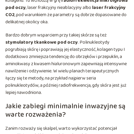
kolagenu. Tu wchodzą w grę
radiofrekwencja mikroigłowa
pod oczy
, laser frakcyjny nieablacyjny albo
laser frakcyjny
CO2
, pod warunkiem że parametry są dobrze dopasowane do
delikatnej okolicy oka.
Bardzo dobrym wsparciem przy takiej skórze są też
stymulatory tkankowe pod oczy
. Polinukleotydy
pogrubiają skórę i poprawiają jej elastyczność, kolagen typu I
dodatkowo zmniejsza tendencję do obrzęków i przepuklin, a
aminokwasy z kwasem hialuronowym zapewniają intensywne
nawilżenie i odżywienie. W wielu planach terapeutycznych
łączy się te metody, na przykład najpierw seria
polinukleotydów, a później radiofrekwencja, gdy skóra jest już
lepiej nawodniona.
Jakie zabiegi minimalnie inwazyjne są
warte rozważenia?
Zanim rozważy się skalpel, warto wykorzystać potencjał