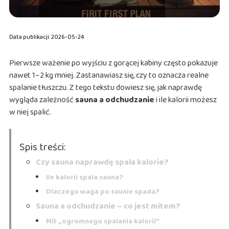
Data publikacji: 2026-05-24
Pierwsze ważenie po wyjściu z gorącej kabiny często pokazuje
nawet 1–2 kg mniej. Zastanawiasz się, czy to oznacza realne
spalanie tłuszczu. Z tego tekstu dowiesz się, jak naprawdę
wygląda zależność
sauna a odchudzanie
i ile kalorii możesz
w niej spalić.
Spis treści:
Czy sauna naprawdę spala kalorie?
Ile kalorii spala sauna?
Dlaczego waga po saunie spada?
Sauna a odchudzanie – co jest mitem?
Mit „ogromnego spalania kalorii”