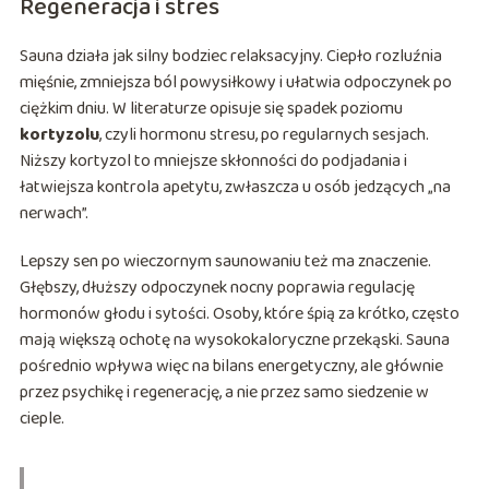
Regeneracja i stres
Sauna działa jak silny bodziec relaksacyjny. Ciepło rozluźnia
mięśnie, zmniejsza ból powysiłkowy i ułatwia odpoczynek po
ciężkim dniu. W literaturze opisuje się spadek poziomu
kortyzolu
, czyli hormonu stresu, po regularnych sesjach.
Niższy kortyzol to mniejsze skłonności do podjadania i
łatwiejsza kontrola apetytu, zwłaszcza u osób jedzących „na
nerwach”.
Lepszy sen po wieczornym saunowaniu też ma znaczenie.
Głębszy, dłuższy odpoczynek nocny poprawia regulację
hormonów głodu i sytości. Osoby, które śpią za krótko, często
mają większą ochotę na wysokokaloryczne przekąski. Sauna
pośrednio wpływa więc na bilans energetyczny, ale głównie
przez psychikę i regenerację, a nie przez samo siedzenie w
cieple.