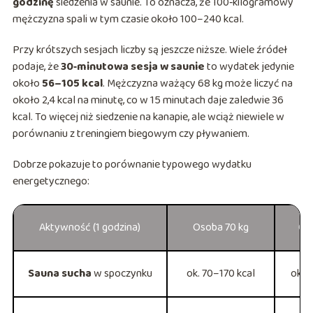
godzinę
siedzenia w saunie. To oznacza, że 100‑kilogramowy
mężczyzna spali w tym czasie około 100–240 kcal.
Przy krótszych sesjach liczby są jeszcze niższe. Wiele źródeł
podaje, że
30‑minutowa sesja w saunie
to wydatek jedynie
około
56–105 kcal
. Mężczyzna ważący 68 kg może liczyć na
około 2,4 kcal na minutę, co w 15 minutach daje zaledwie 36
kcal. To więcej niż siedzenie na kanapie, ale wciąż niewiele w
porównaniu z treningiem biegowym czy pływaniem.
Dobrze pokazuje to porównanie typowego wydatku
energetycznego:
Aktywność (1 godzina)
Osoba 70 kg
Os
Sauna sucha
w spoczynku
ok. 70–170 kcal
ok. 