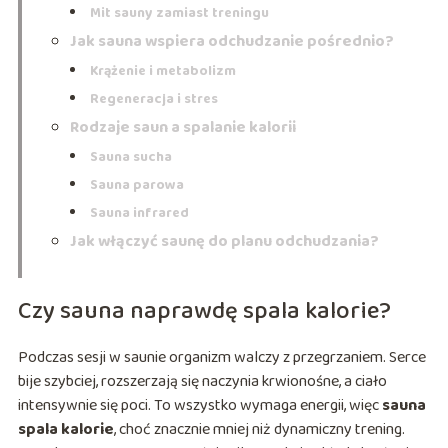
Mit sauny zamiast treningu
Jak sauna wspiera odchudzanie pośrednio?
Krążenie i metabolizm
Regeneracja i stres
Rodzaje saun a spalanie kalorii
Sauna sucha
Sauna parowa
Sauna infrared
Jak włączyć saunę do planu odchudzania?
Czy sauna naprawdę spala kalorie?
Podczas sesji w saunie organizm walczy z przegrzaniem. Serce
bije szybciej, rozszerzają się naczynia krwionośne, a ciało
intensywnie się poci. To wszystko wymaga energii, więc
sauna
spala kalorie
, choć znacznie mniej niż dynamiczny trening.