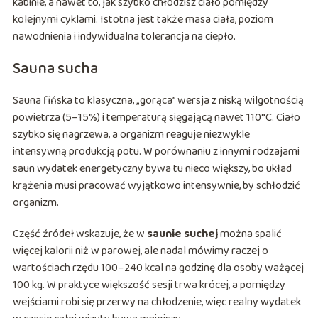
kabinie, a nawet to, jak szybko chłodzisz ciało pomiędzy
kolejnymi cyklami. Istotna jest także masa ciała, poziom
nawodnienia i indywidualna tolerancja na ciepło.
Sauna sucha
Sauna fińska to klasyczna, „gorąca” wersja z niską wilgotnością
powietrza (5–15%) i temperaturą sięgającą nawet 110°C. Ciało
szybko się nagrzewa, a organizm reaguje niezwykle
intensywną produkcją potu. W porównaniu z innymi rodzajami
saun wydatek energetyczny bywa tu nieco większy, bo układ
krążenia musi pracować wyjątkowo intensywnie, by schłodzić
organizm.
Część źródeł wskazuje, że w
saunie suchej
można spalić
więcej kalorii niż w parowej, ale nadal mówimy raczej o
wartościach rzędu 100–240 kcal na godzinę dla osoby ważącej
100 kg. W praktyce większość sesji trwa krócej, a pomiędzy
wejściami robi się przerwy na chłodzenie, więc realny wydatek