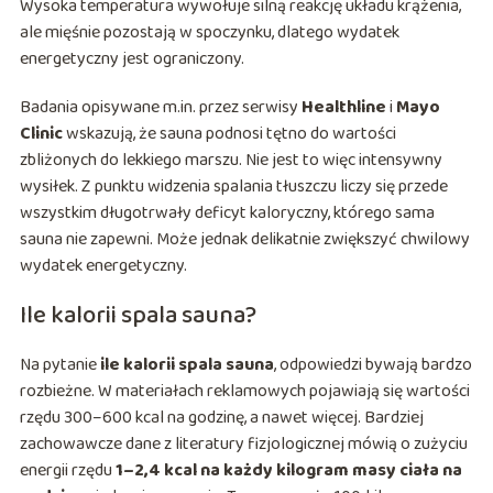
Wysoka temperatura wywołuje silną reakcję układu krążenia,
ale mięśnie pozostają w spoczynku, dlatego wydatek
energetyczny jest ograniczony.
Badania opisywane m.in. przez serwisy
Healthline
i
Mayo
Clinic
wskazują, że sauna podnosi tętno do wartości
zbliżonych do lekkiego marszu. Nie jest to więc intensywny
wysiłek. Z punktu widzenia spalania tłuszczu liczy się przede
wszystkim długotrwały deficyt kaloryczny, którego sama
sauna nie zapewni. Może jednak delikatnie zwiększyć chwilowy
wydatek energetyczny.
Ile kalorii spala sauna?
Na pytanie
ile kalorii spala sauna
, odpowiedzi bywają bardzo
rozbieżne. W materiałach reklamowych pojawiają się wartości
rzędu 300–600 kcal na godzinę, a nawet więcej. Bardziej
zachowawcze dane z literatury fizjologicznej mówią o zużyciu
energii rzędu
1–2,4 kcal na każdy kilogram masy ciała na