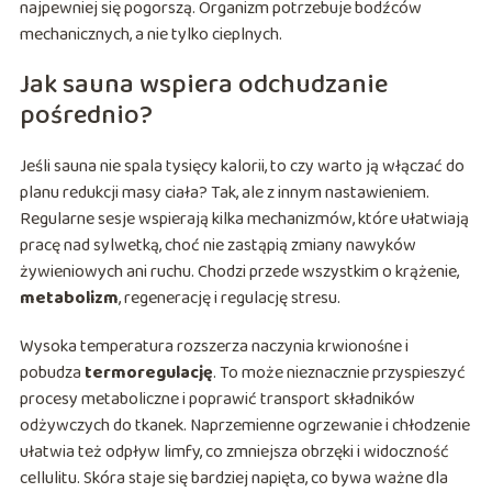
najpewniej się pogorszą. Organizm potrzebuje bodźców
mechanicznych, a nie tylko cieplnych.
Jak sauna wspiera odchudzanie
pośrednio?
Jeśli sauna nie spala tysięcy kalorii, to czy warto ją włączać do
planu redukcji masy ciała? Tak, ale z innym nastawieniem.
Regularne sesje wspierają kilka mechanizmów, które ułatwiają
pracę nad sylwetką, choć nie zastąpią zmiany nawyków
żywieniowych ani ruchu. Chodzi przede wszystkim o krążenie,
metabolizm
, regenerację i regulację stresu.
Wysoka temperatura rozszerza naczynia krwionośne i
pobudza
termoregulację
. To może nieznacznie przyspieszyć
procesy metaboliczne i poprawić transport składników
odżywczych do tkanek. Naprzemienne ogrzewanie i chłodzenie
ułatwia też odpływ limfy, co zmniejsza obrzęki i widoczność
cellulitu. Skóra staje się bardziej napięta, co bywa ważne dla