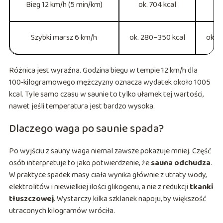
Bieg 12 km/h (5 min/km)
ok. 704 kcal
ok
Szybki marsz 6 km/h
ok. 280–350 kcal
ok. 
Różnica jest wyraźna. Godzina biegu w tempie 12 km/h dla
100‑kilogramowego mężczyzny oznacza wydatek około 1005
kcal. Tyle samo czasu w saunie to tylko ułamek tej wartości,
nawet jeśli temperatura jest bardzo wysoka.
Dlaczego waga po saunie spada?
Po wyjściu z sauny waga niemal zawsze pokazuje mniej. Część
osób interpretuje to jako potwierdzenie, że
sauna odchudza
.
W praktyce spadek masy ciała wynika głównie z utraty wody,
elektrolitów i niewielkiej ilości glikogenu, a nie z redukcji
tkanki
tłuszczowej
. Wystarczy kilka szklanek napoju, by większość
utraconych kilogramów wróciła.