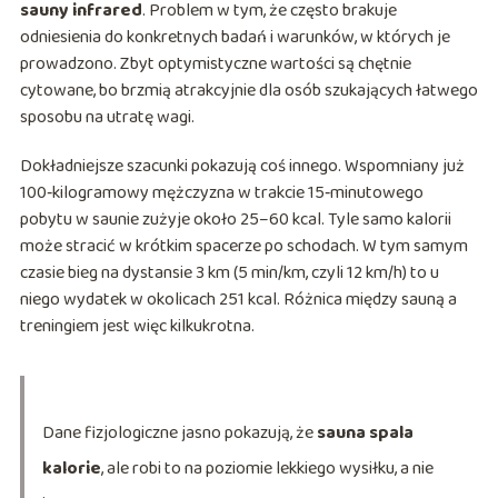
sauny infrared
. Problem w tym, że często brakuje
odniesienia do konkretnych badań i warunków, w których je
prowadzono. Zbyt optymistyczne wartości są chętnie
cytowane, bo brzmią atrakcyjnie dla osób szukających łatwego
sposobu na utratę wagi.
Dokładniejsze szacunki pokazują coś innego. Wspomniany już
100‑kilogramowy mężczyzna w trakcie 15‑minutowego
pobytu w saunie zużyje około 25–60 kcal. Tyle samo kalorii
może stracić w krótkim spacerze po schodach. W tym samym
czasie bieg na dystansie 3 km (5 min/km, czyli 12 km/h) to u
niego wydatek w okolicach 251 kcal. Różnica między sauną a
treningiem jest więc kilkukrotna.
Dane fizjologiczne jasno pokazują, że
sauna spala
kalorie
, ale robi to na poziomie lekkiego wysiłku, a nie