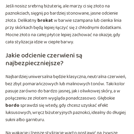
Jeśli nosisz srebrną biżuterię, ale marzy ci się złoto na
paznokciach, sięgnij po bardziej stonowane, jasne odcienie
złota. Delikatny
brokat
w barwie szampana lub cienka linia
przy skórkach będą lepiej łączyć się z chłodnymi dodatkami.
Mocne złoto na całej płytce lepiej zachować na okazje, gdy
cała stylizacja idzie w ciepłe barwy.
Jakie odcienie czerwieni są
najbezpieczniejsze?
Najbardziej uniwersalna będzie klasyczna, neutralna czerwień,
bez zbyt pomarańczowych lub malinowych tonów. Taki kolor
pasuje zarówno do bardzo jasnej, jak i oliwkowej skóry, a w
połączeniu ze złotem wygląda ponadczasowo. Głębokie
bordo
sprawdzi się wtedy, gdy chcesz uzyskać efekt
luksusowych, wręcz biżuteryjnych paznokci, idealny do długiej
sukni albo garnituru.
Na wakacje i lżejsze stylizacje warto postawić na żywsze