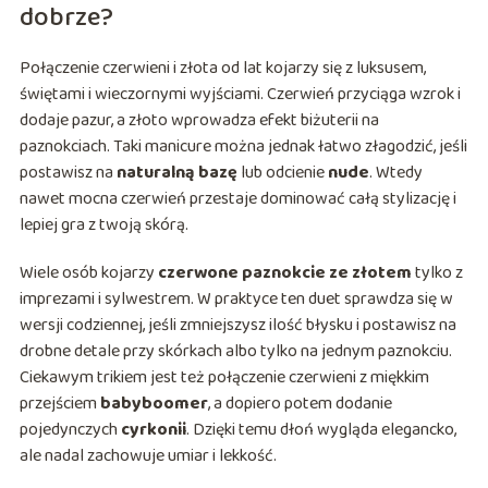
dobrze?
Połączenie czerwieni i złota od lat kojarzy się z luksusem,
świętami i wieczornymi wyjściami. Czerwień przyciąga wzrok i
dodaje pazur, a złoto wprowadza efekt biżuterii na
paznokciach. Taki manicure można jednak łatwo złagodzić, jeśli
postawisz na
naturalną bazę
lub odcienie
nude
. Wtedy
nawet mocna czerwień przestaje dominować całą stylizację i
lepiej gra z twoją skórą.
Wiele osób kojarzy
czerwone paznokcie ze złotem
tylko z
imprezami i sylwestrem. W praktyce ten duet sprawdza się w
wersji codziennej, jeśli zmniejszysz ilość błysku i postawisz na
drobne detale przy skórkach albo tylko na jednym paznokciu.
Ciekawym trikiem jest też połączenie czerwieni z miękkim
przejściem
babyboomer
, a dopiero potem dodanie
pojedynczych
cyrkonii
. Dzięki temu dłoń wygląda elegancko,
ale nadal zachowuje umiar i lekkość.