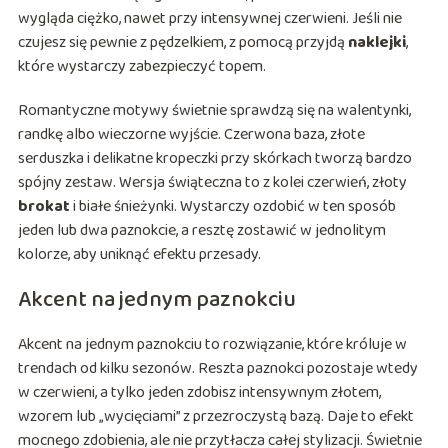
wygląda ciężko, nawet przy intensywnej czerwieni. Jeśli nie
czujesz się pewnie z pędzelkiem, z pomocą przyjdą
naklejki
,
które wystarczy zabezpieczyć topem.
Romantyczne motywy świetnie sprawdzą się na walentynki,
randkę albo wieczorne wyjście. Czerwona baza, złote
serduszka i delikatne kropeczki przy skórkach tworzą bardzo
spójny zestaw. Wersja świąteczna to z kolei czerwień, złoty
brokat
i białe śnieżynki. Wystarczy ozdobić w ten sposób
jeden lub dwa paznokcie, a resztę zostawić w jednolitym
kolorze, aby uniknąć efektu przesady.
Akcent na jednym paznokciu
Akcent na jednym paznokciu to rozwiązanie, które króluje w
trendach od kilku sezonów. Reszta paznokci pozostaje wtedy
w czerwieni, a tylko jeden zdobisz intensywnym złotem,
wzorem lub „wycięciami” z przezroczystą bazą. Daje to efekt
mocnego zdobienia, ale nie przytłacza całej stylizacji. Świetnie