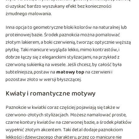
ci uzyskać bardzo wyszukany efekt bez konieczności
żmudnego malowania.
Inna opcja to geometryczne bloki kolorów na naturalnej lub
proteinowej bazie. Środek paznokcia można pomalować
złotym lakierem, a boki czerwienią, tworząc optycznie węższą
płytkę. Taki manicure wygląda lekko, mimo kontrastów, i
dobrze łączy się z eleganckimi stylizacjami, na przykład z
czerwoną sukienką na wesele. Jeśli chcesz, by całość była
subtelniejsza, postaw na
matowy top
na czerwieni i
pozostaw złoto w wersji błyszczącej.
Kwiaty i romantyczne motywy
Paznokcie w kwiatki coraz częściej pojawiają się także w
czerwono-złotych stylizacjach. Możesz namalować proste,
czarne kontury kwiatów na czerwonej bazie, a środek płatków
wypełnić złotym akcentem. Taki detal dodaje paznokciom
lekkości i dziewczęcego charakteru, przez co manicure nie