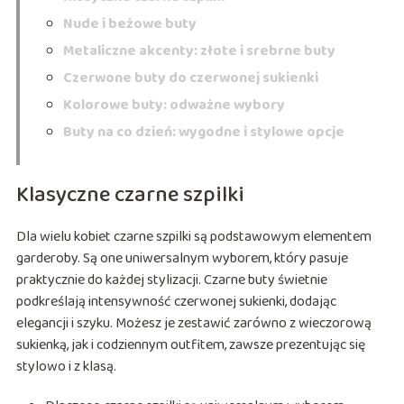
Nude i beżowe buty
Metaliczne akcenty: złote i srebrne buty
Czerwone buty do czerwonej sukienki
Kolorowe buty: odważne wybory
Buty na co dzień: wygodne i stylowe opcje
Klasyczne czarne szpilki
Dla wielu kobiet czarne szpilki są podstawowym elementem
garderoby. Są one uniwersalnym wyborem, który pasuje
praktycznie do każdej stylizacji. Czarne buty świetnie
podkreślają intensywność czerwonej sukienki, dodając
elegancji i szyku. Możesz je zestawić zarówno z wieczorową
sukienką, jak i codziennym outfitem, zawsze prezentując się
stylowo i z klasą.